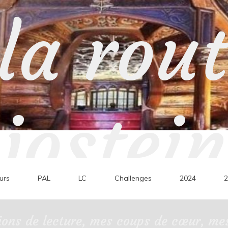
la rou
jostein
urs
PAL
LC
Challenges
2024
2
ons de lecture, mes coups de cœur, mes 