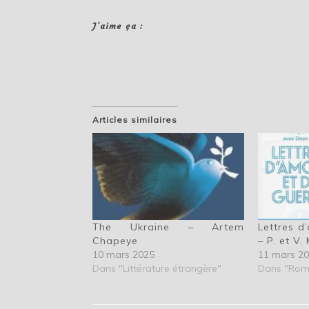
J’aime ça :
Articles similaires
The Ukraine – Artem
Lettres d
Chapeye
– P. et V
10 mars 2025
11 mars 2
Dans "Littérature étrangère"
Dans "Rom