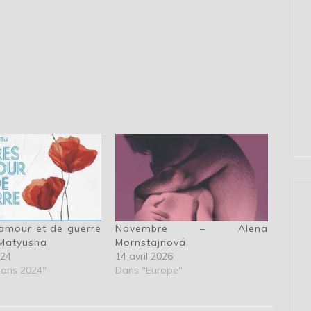
’amour et de guerre
Novembre – Alena
. Matyusha
Mornstajnová
024
14 avril 2026
ans 2024"
Dans "Europe"