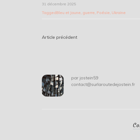
31 décembre 2025
Tagged
Bleu et Jaune
,
guerre
,
Poésie
,
Ukraine
Navigation
Article précédent
de
l’article
par
jostein59
contact@surlaroutedejostein.fr
Co