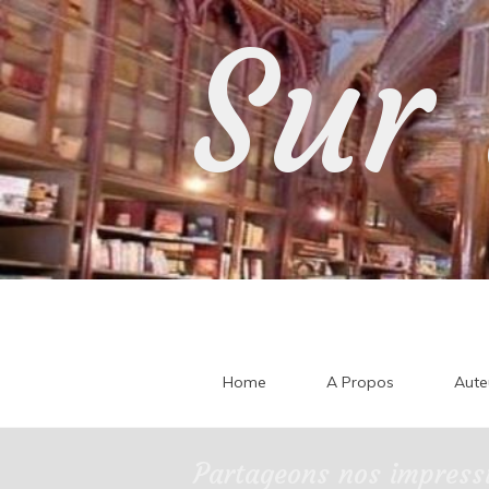
Skip
Sur 
to
content
Home
A Propos
Aute
Partageons nos impressi