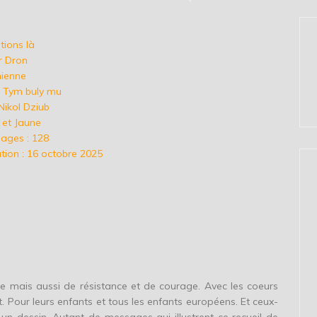
étions là
r Dron
nienne
l: Tym buly mu
Nikol Dziub
u et Jaune
ages : 128
tion : 16 octobre 2025
e mais aussi de résistance et de courage. Avec les coeurs
ent. Pour leurs enfants et tous les enfants européens. Et ceux-