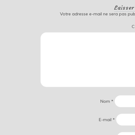
Laisse
Votre adresse e-mail ne sera pas publ
C
Nom
*
E-mail
*