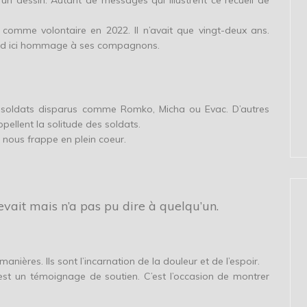
 un dessin. Autant de messages qui illustrent ce recueil de
é comme volontaire en 2022. Il n’avait que vingt-deux ans.
 rend ici hommage à ses compagnons.
oldats disparus comme Romko, Micha ou Evac. D’autres
ellent la solitude des soldats.
 nous frappe en plein coeur.
vait mais n’a pas pu dire à quelqu’un.
manières. Ils sont l’incarnation de la douleur et de l’espoir.
t, est un témoignage de soutien. C’est l’occasion de montrer