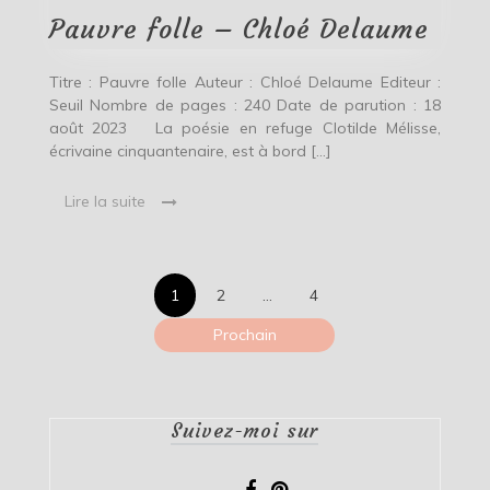
Delaume
Pauvre folle – Chloé Delaume
Titre : Pauvre folle Auteur : Chloé Delaume Editeur :
Seuil Nombre de pages : 240 Date de parution : 18
août 2023 La poésie en refuge Clotilde Mélisse,
écrivaine cinquantenaire, est à bord […]
Lire la suite
Pagination
1
2
…
4
des
Prochain
publications
Suivez-moi sur