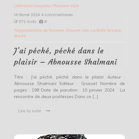
Littérature française
/
Romans 2024
14 février 2024
4 commentaires
sur
J’ai
572 mots
8
péché,
Tagged
destins de femmes
,
Grasset
,
Iran
,
La Belle Epoque
,
péché
liberté
dans
le
plaisir
J’ai péché, péché dans le
–
Abnousse
plaisir – Abnousse Shalmani
Shalmani
Titre : J’ai péché, péché dans le plaisir Auteur :
Abnousse Shalmani Editeur : Grasset Nombre de
pages : 198 Date de parution : 10 janvier 2024 La
rencontre de deux poétesses Dans ce […]
Lire la suite