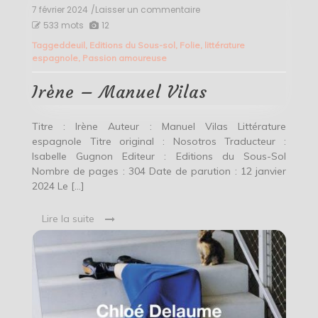
7 février 2024
/Laisser un commentaire
on
Irène
533 mots
12
–
Tagged
deuil
,
Editions du Sous-sol
,
Folie
,
littérature
Manuel
espagnole
,
Passion amoureuse
Vilas
Irène – Manuel Vilas
Titre : Irène Auteur : Manuel Vilas Littérature
espagnole Titre original : Nosotros Traducteur :
Isabelle Gugnon Editeur : Editions du Sous-Sol
Nombre de pages : 304 Date de parution : 12 janvier
2024 Le […]
Lire la suite