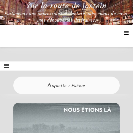
Skip
Sur la route de jostein
to
Partageons nos impressions de lecture, mes coups de cœur,
content
mes découvertes littéraires.
Étiquette :
Poésie