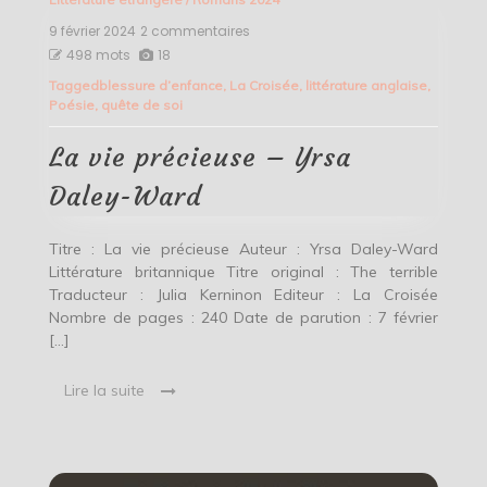
9 février 2024
2 commentaires
sur
La
498 mots
18
vie
Tagged
blessure d’enfance
,
La Croisée
,
littérature anglaise
,
précieuse
Poésie
,
quête de soi
–
Yrsa
Daley-
La vie précieuse – Yrsa
Ward
Daley-Ward
Titre : La vie précieuse Auteur : Yrsa Daley-Ward
Littérature britannique Titre original : The terrible
Traducteur : Julia Kerninon Editeur : La Croisée
Nombre de pages : 240 Date de parution : 7 février
[…]
Lire la suite