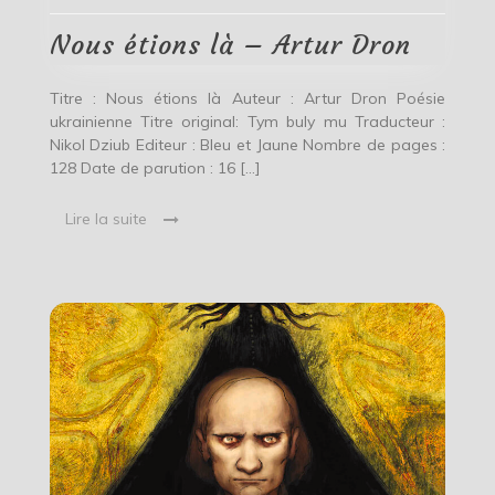
–
Artur
Nous étions là – Artur Dron
Dron
Titre : Nous étions là Auteur : Artur Dron Poésie
ukrainienne Titre original: Tym buly mu Traducteur :
Nikol Dziub Editeur : Bleu et Jaune Nombre de pages :
128 Date de parution : 16 […]
Lire la suite