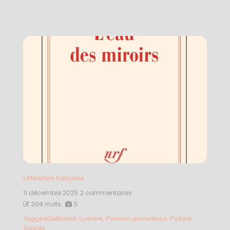
Littérature française
11 décembre 2025
2 commentaires
sur
L’eau
304 mots
5
des
Tagged
Gallimard
,
Lyrisme
,
Passion amoureuse
,
Poésie
,
miroirs
Suicide
–