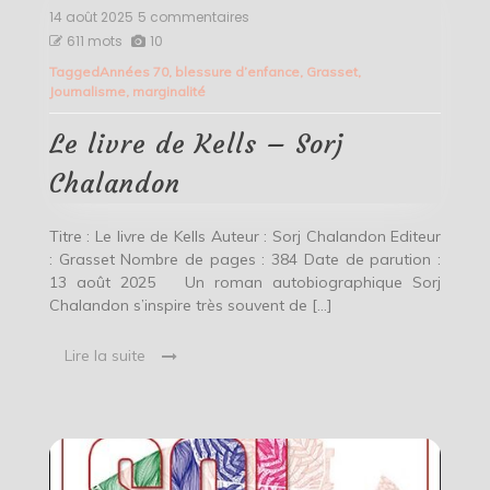
14 août 2025
5 commentaires
sur
Le
611 mots
10
livre
Tagged
Années 70
,
blessure d’enfance
,
Grasset
,
de
Journalisme
,
marginalité
Kells
–
Sorj
Le livre de Kells – Sorj
Chalandon
Chalandon
Titre : Le livre de Kells Auteur : Sorj Chalandon Editeur
: Grasset Nombre de pages : 384 Date de parution :
13 août 2025 Un roman autobiographique Sorj
Chalandon s’inspire très souvent de […]
Lire la suite