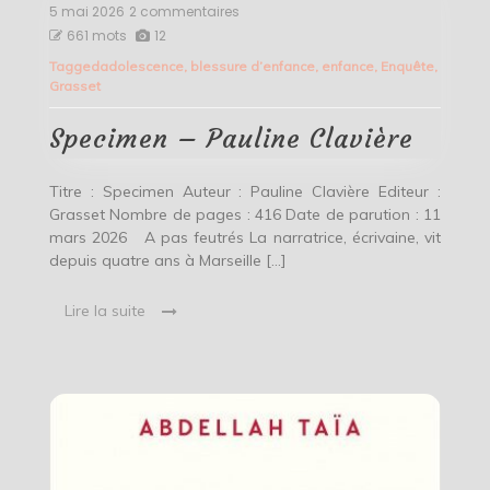
5 mai 2026
2 commentaires
sur
Specimen
661 mots
12
–
Tagged
adolescence
,
blessure d’enfance
,
enfance
,
Enquête
,
Pauline
Grasset
Clavière
Specimen – Pauline Clavière
Titre : Specimen Auteur : Pauline Clavière Editeur :
Grasset Nombre de pages : 416 Date de parution : 11
mars 2026 A pas feutrés La narratrice, écrivaine, vit
depuis quatre ans à Marseille […]
Lire la suite