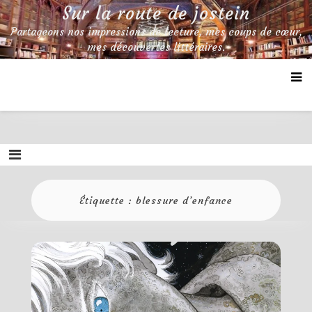
Skip
Sur la route de jostein
to
Partageons nos impressions de lecture, mes coups de cœur,
content
mes découvertes littéraires.
Étiquette :
blessure d’enfance