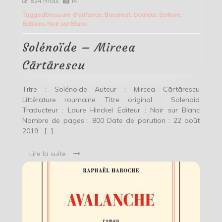
824 mots
14
–
Tagged
blessure d’enfance
,
Bucarest
,
Douleur
,
Ecriture
,
Mircea
Editions Noir sur Blanc
Cārtārescu
Solénoïde – Mircea
Cārtārescu
Titre : Solénoïde Auteur : Mircea Cārtārescu
Littérature roumaine Titre original : Solenoid
Traducteur : Laure Hinckel Editeur : Noir sur Blanc
Nombre de pages : 800 Date de parution : 22 août
2019 […]
Lire la suite