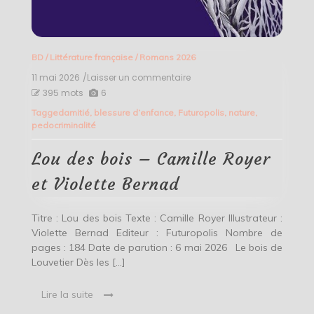
BD
/
Littérature française
/
Romans 2026
11 mai 2026
/Laisser un commentaire
on
Lou
395 mots
6
des
Tagged
amitié
,
blessure d’enfance
,
Futuropolis
,
nature
,
bois
pedocriminalité
–
Camille
Royer
Lou des bois – Camille Royer
et
Violette
et Violette Bernad
Bernad
Titre : Lou des bois Texte : Camille Royer Illustrateur :
Violette Bernad Editeur : Futuropolis Nombre de
pages : 184 Date de parution : 6 mai 2026 Le bois de
Louvetier Dès les […]
Lire la suite