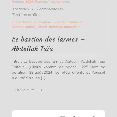
Romans 2024
/
Romans francophones
8 octobre 2025
7 commentaires
sur
Le
447 mots
8
bastion
Tagged
blessure d’enfance
,
condition féminine
,
des
homosexualité
,
Julliard
,
littérature marocaine
larmes
–
Abdellah
Le bastion des larmes –
Taïa
Abdellah Taïa
Titre : Le bastion des larmes Auteur : Abdellah Taïa
Editeur : Julliard Nombre de pages : 225 Date de
parution : 22 août 2024 Le retour à l’enfance Youssef
a quitté Salé, sa […]
Lire la suite