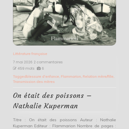
Littérature française
7 mai 2026
2 commentaires
sur
On
459 mots
6
était
Tagged
blessure d’enfance
,
Flammarion
,
Relation mère/fille
,
des
Transmission des mères
poissons
–
Nathalie
On était des poissons –
Kuperman
Nathalie Kuperman
Titre : On était des poissons Auteur : Nathalie
Kuperman Editeur : Flammarion Nombre de pages :