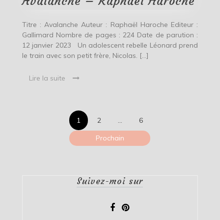
Avalanche – Raphaël Haroche
Titre : Avalanche Auteur : Raphaël Haroche Editeur :
Gallimard Nombre de pages : 224 Date de parution :
12 janvier 2023 Un adolescent rebelle Léonard prend
le train avec son petit frère, Nicolas. […]
Lire la suite
Pagination
1
2
…
6
des
Prochain
publications
Suivez-moi sur