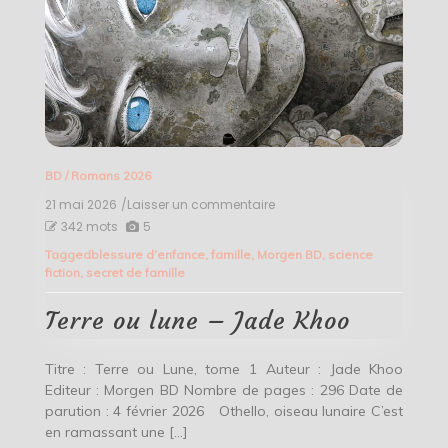
BD
/
Romans 2026
21 mai 2026
/Laisser un commentaire
on
Terre
342 mots
5
ou
Tagged
blessure d’enfance
,
famille
,
Morgen BD
,
science
lune
fiction
,
secret de famille
–
Jade
Khoo
Terre ou lune – Jade Khoo
Titre : Terre ou Lune, tome 1 Auteur : Jade Khoo
Editeur : Morgen BD Nombre de pages : 296 Date de
parution : 4 février 2026 Othello, oiseau lunaire C’est
en ramassant une […]