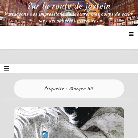
Skip
Sur la route de jostein
to
Partageons nos impressions de lecture, mes coups de cœur,
content
mes découvertes littéraires.
Étiquette :
Morgen BD