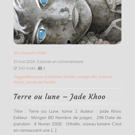
BD
/
Romans 2026
21 mai 2026
/Laisser un commentaire
on
Terre
342 mots
5
ou
Tagged
blessure d’enfance
,
famille
,
Morgen BD
,
science
lune
fiction
,
secret de famille
–
Jade
Khoo
Terre ou lune – Jade Khoo
Titre : Terre ou Lune, tome 1 Auteur : Jade Khoo
Editeur : Morgen BD Nombre de pages : 296 Date de
parution : 4 février 2026 Othello, oiseau lunaire C’est
en ramassant une […]