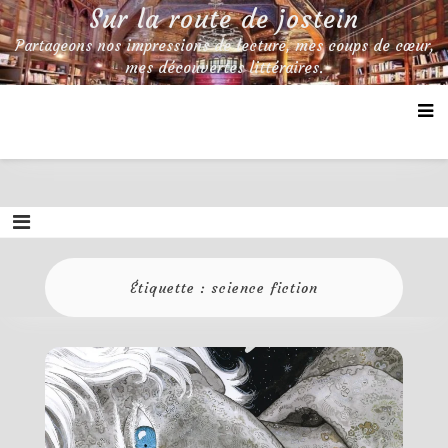
Skip
Sur la route de jostein
to
Partageons nos impressions de lecture, mes coups de cœur,
content
mes découvertes littéraires.
Étiquette :
science fiction