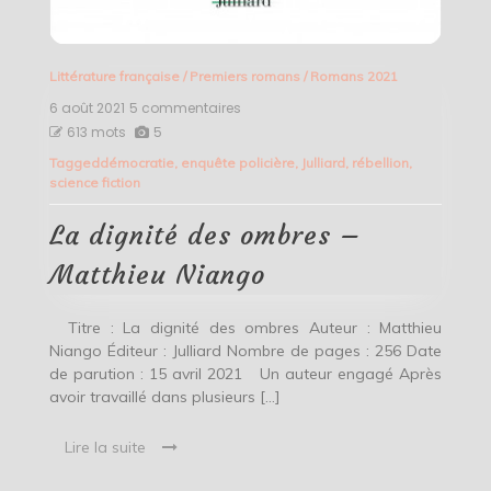
Littérature française
/
Premiers romans
/
Romans 2021
6 août 2021
5 commentaires
sur
La
613 mots
5
dignité
Tagged
démocratie
,
enquête policière
,
Julliard
,
rébellion
,
des
science fiction
ombres
–
Matthieu
La dignité des ombres –
Niango
Matthieu Niango
Titre : La dignité des ombres Auteur : Matthieu
Niango Éditeur : Julliard Nombre de pages : 256 Date
de parution : 15 avril 2021 Un auteur engagé Après
avoir travaillé dans plusieurs […]
Lire la suite