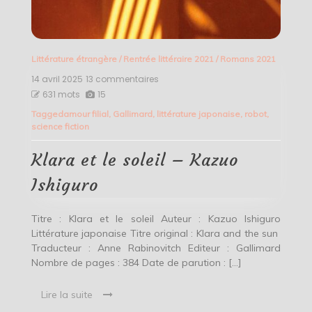
Littérature étrangère
/
Rentrée littéraire 2021
/
Romans 2021
14 avril 2025
13 commentaires
sur
Klara
631 mots
15
et
Tagged
amour filial
,
Gallimard
,
littérature japonaise
,
robot
,
le
science fiction
soleil
–
Kazuo
Klara et le soleil – Kazuo
Ishiguro
Ishiguro
Titre : Klara et le soleil Auteur : Kazuo Ishiguro
Littérature japonaise Titre original : Klara and the sun
Traducteur : Anne Rabinovitch Editeur : Gallimard
Nombre de pages : 384 Date de parution : […]
Lire la suite