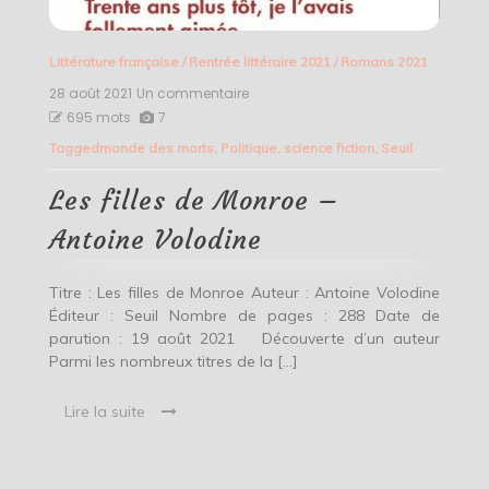
Littérature française
/
Rentrée littéraire 2021
/
Romans 2021
28 août 2021
Un commentaire
sur
Les
695 mots
7
filles
Tagged
monde des morts
,
Politique
,
science fiction
,
Seuil
de
Monroe
–
Les filles de Monroe –
Antoine
Volodine
Antoine Volodine
Titre : Les filles de Monroe Auteur : Antoine Volodine
Éditeur : Seuil Nombre de pages : 288 Date de
parution : 19 août 2021 Découverte d’un auteur
Parmi les nombreux titres de la […]
Lire la suite