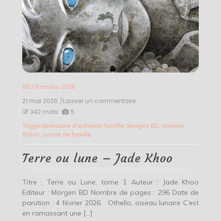
BD
/
Romans 2026
21 mai 2026
/Laisser un commentaire
on
Terre
342 mots
5
ou
Tagged
blessure d’enfance
,
famille
,
Morgen BD
,
science
lune
fiction
,
secret de famille
–
Jade
Khoo
Terre ou lune – Jade Khoo
Titre : Terre ou Lune, tome 1 Auteur : Jade Khoo
Editeur : Morgen BD Nombre de pages : 296 Date de
parution : 4 février 2026 Othello, oiseau lunaire C’est
en ramassant une […]