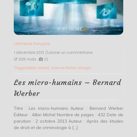
Littérature française
1 décembre 2013
/Laisser un commentaire
on
Les
926 mots
22
micro-
Tagged
albin michel
,
science fiction
,
trilogie
humains
–
Bernard
Les micro-humains – Bernard
Werber
Werber
Titre : Les micro-humains Auteur : Bernard Werber
Éditeur : Albin Michel Nombre de pages : 432 Date de
parution : 2 octobre 2013 Auteur : Après des études
de droit et de criminologie à […]