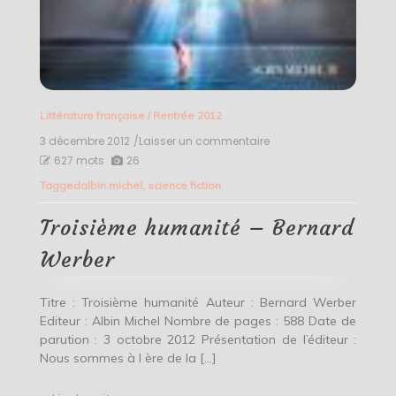
Littérature française
/
Rentrée 2012
3 décembre 2012
/Laisser un commentaire
on
Troisième
627 mots
26
humanité
Tagged
albin michel
,
science fiction
–
Bernard
Werber
Troisième humanité – Bernard
Werber
Titre : Troisième humanité Auteur : Bernard Werber
Editeur : Albin Michel Nombre de pages : 588 Date de
parution : 3 octobre 2012 Présentation de l’éditeur :
Nous sommes à l ère de la […]