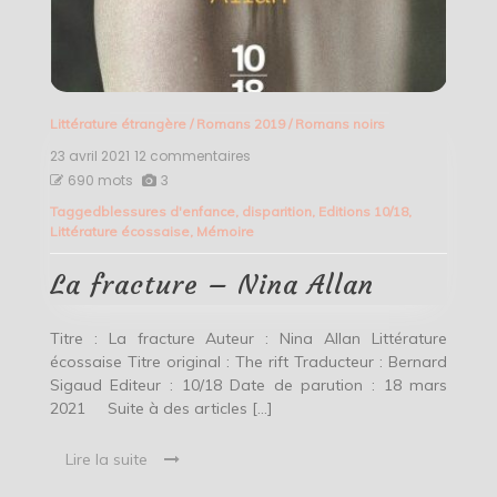
Littérature étrangère
/
Romans 2019
/
Romans noirs
23 avril 2021
12 commentaires
sur
La
690 mots
3
fracture
Tagged
blessures d'enfance
,
disparition
,
Editions 10/18
,
–
Littérature écossaise
,
Mémoire
Nina
Allan
La fracture – Nina Allan
Titre : La fracture Auteur : Nina Allan Littérature
écossaise Titre original : The rift Traducteur : Bernard
Sigaud Editeur : 10/18 Date de parution : 18 mars
2021 Suite à des articles […]
Lire la suite