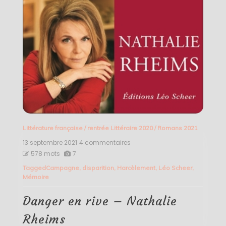
Littérature française
/
rentrée Littéraire 2020
/
Romans 2021
13 septembre 2021
4 commentaires
sur
Danger
578 mots
7
en
Tagged
Campagne
,
disparition
,
Harcèlement
,
Léo Scheer
,
rive
Mémoire
–
Nathalie
Rheims
Danger en rive – Nathalie
Rheims