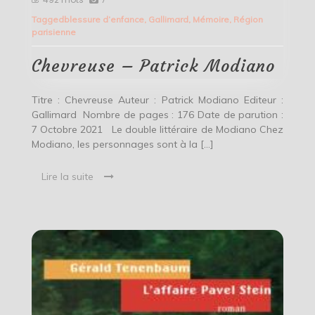
–
Tagged
blessure d’enfance
,
Gallimard
,
Mémoire
,
Région
Patrick
parisienne
Modiano
Chevreuse – Patrick Modiano
Titre : Chevreuse Auteur : Patrick Modiano Editeur :
Gallimard Nombre de pages : 176 Date de parution :
7 Octobre 2021 Le double littéraire de Modiano Chez
Modiano, les personnages sont à la […]
Lire la suite