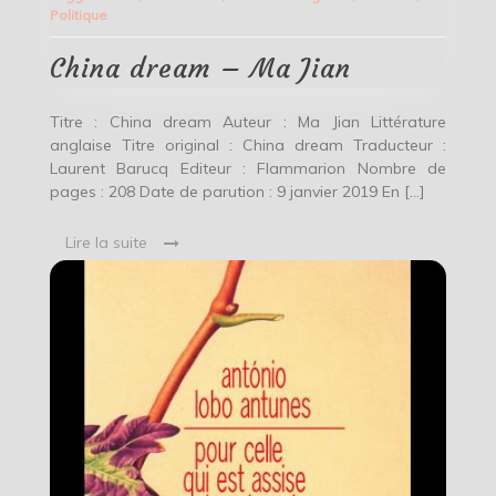
Politique
Ma
Jian
China dream – Ma Jian
Titre : China dream Auteur : Ma Jian Littérature
anglaise Titre original : China dream Traducteur :
Laurent Barucq Editeur : Flammarion Nombre de
pages : 208 Date de parution : 9 janvier 2019 En […]
Lire la suite