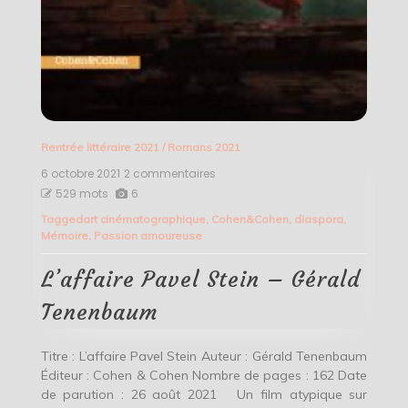
Rentrée littéraire 2021
/
Romans 2021
6 octobre 2021
2 commentaires
sur
L’affaire
529 mots
6
Pavel
Tagged
art cinématographique
,
Cohen&Cohen
,
diaspora
,
Stein
Mémoire
,
Passion amoureuse
–
Gérald
Tenenbaum
L’affaire Pavel Stein – Gérald
Tenenbaum
Titre : L’affaire Pavel Stein Auteur : Gérald Tenenbaum
Éditeur : Cohen & Cohen Nombre de pages : 162 Date
de parution : 26 août 2021 Un film atypique sur