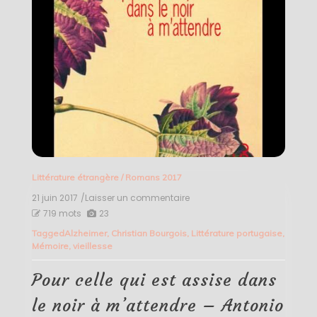
Littérature étrangère
/
Romans 2017
21 juin 2017
/Laisser un commentaire
on
Pour
719 mots
23
celle
Tagged
Alzheimer
,
Christian Bourgois
,
Littérature portugaise
,
qui
Mémoire
,
vieillesse
est
assise
dans
Pour celle qui est assise dans
le
noir
le noir à m’attendre – Antonio
à