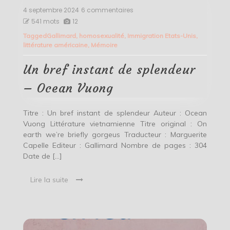
4 septembre 2024
6 commentaires
sur
Un
541 mots
12
bref
Tagged
Gallimard
,
homosexualité
,
Immigration Etats-Unis
,
instant
littérature américaine
,
Mémoire
de
splendeur
–
Un bref instant de splendeur
Ocean
Vuong
– Ocean Vuong
Titre : Un bref instant de splendeur Auteur : Ocean
Vuong Littérature vietnamienne Titre original : On
earth we’re briefly gorgeus Traducteur : Marguerite
Capelle Editeur : Gallimard Nombre de pages : 304
Date de […]
Lire la suite