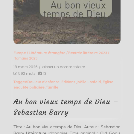
Europe
/
Littérature étrangère
/
Rentrée littéraire 2023
/
Romans 2023
18 mars 2026
/Laisser un commentaire
on
Au
592 mots
13
bon
Tagged
Douleur d'enfance
,
Editions Joëlle Losfeld
,
Eglise
,
vieux
enquête policière
,
famille
temps
de
Dieu
Au bon vieux temps de Dieu –
–
Sebastian
Sebastian Barry
Barry
Titre : Au bon vieux temps de Dieu Auteur : Sebastian
Barry Littérature irlandaise Titre original : Old God’s