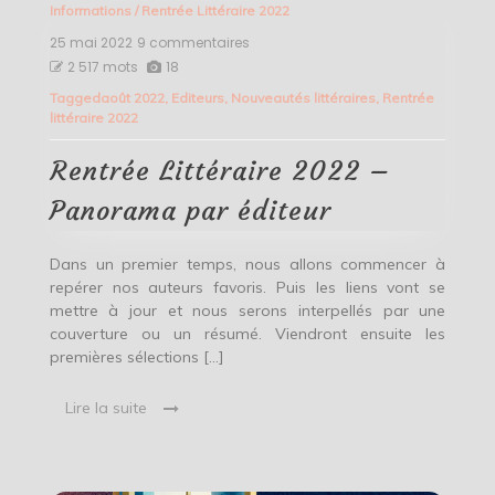
Informations
/
Rentrée Littéraire 2022
25 mai 2022
9 commentaires
sur
Rentrée
2 517 mots
18
Littéraire
Tagged
août 2022
,
Editeurs
,
Nouveautés littéraires
,
Rentrée
2022
littéraire 2022
–
Panorama
par
Rentrée Littéraire 2022 –
éditeur
Panorama par éditeur
Dans un premier temps, nous allons commencer à
repérer nos auteurs favoris. Puis les liens vont se
mettre à jour et nous serons interpellés par une
couverture ou un résumé. Viendront ensuite les
premières sélections […]
Lire la suite