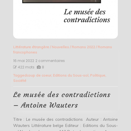
Littérature étrangère
/
Nouvelles
/
Romans 2022
/
Romans
francophones
16 mai 2022
2 commentaires
sur
Le
422 mots
8
musée
Tagged
coup de coeur
,
Editions du Sous-sol
,
Politique
,
des
Société
contradictions
–
Antoine
Le musée des contradictions
Wauters
– Antoine Wauters
Titre : Le musée des contradictions Auteur : Antoine
Wauters Littérature belge Editeur : Editions du Sous-