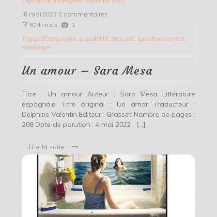
Littérature étrangère
/
Romans 2022
18 mai 2022
2 commentaires
sur
Un
624 mots
13
amour
Tagged
Campagne
,
culpabilité
,
Grasset
,
questionnement
,
–
Voisinage
Sara
Mesa
Un amour – Sara Mesa
Titre : Un amour Auteur : Sara Mesa Littérature
espagnole Titre original : Un amor Traducteur :
Delphine Valentin Editeur : Grasset Nombre de pages :
208 Date de parution : 4 mai 2022 […]
Lire la suite