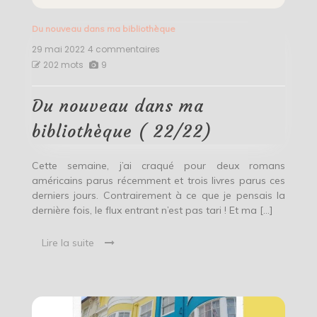
Du nouveau dans ma bibliothèque
29 mai 2022
4 commentaires
sur
Du
202 mots
9
nouveau
dans
ma
Du nouveau dans ma
bibliothèque
(
bibliothèque ( 22/22)
22/22)
Cette semaine, j’ai craqué pour deux romans
américains parus récemment et trois livres parus ces
derniers jours. Contrairement à ce que je pensais la
dernière fois, le flux entrant n’est pas tari ! Et ma […]
Lire la suite