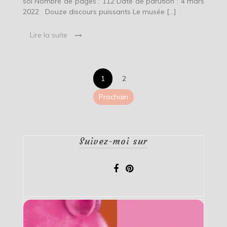
sol Nombre de pages : 112 Date de parution : 4 mars
2022 Douze discours puissants Le musée […]
Lire la suite
Pagination
1
2
des
Prochain
publications
Suivez-moi sur