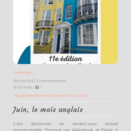
Challenges
28 mai 2022
2 commentaires
sur
Juin,
59 mots
7
le
Tagged
littérature britannique
,
Mois anglais
mois
anglais
Juin, le mois anglais
C’est désormais un rendez-vous annuel
incontournable. Proposé par Myloubook et Plaisir à