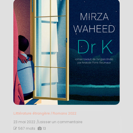
Littérature étrangère
/
Romans 2022
23 mai 2022
/Laisser un commentaire
on
Dr
567 mots
13
K