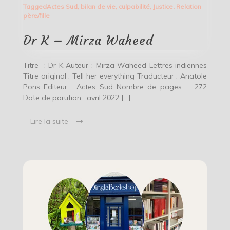
Tagged
Actes Sud
,
bilan de vie
,
culpabilité
,
Justice
,
Relation
–
père/fille
Mirza
Waheed
Dr K – Mirza Waheed
Titre : Dr K Auteur : Mirza Waheed Lettres indiennes
Titre original : Tell her everything Traducteur : Anatole
Pons Editeur : Actes Sud Nombre de pages : 272
Date de parution : avril 2022 […]
Lire la suite