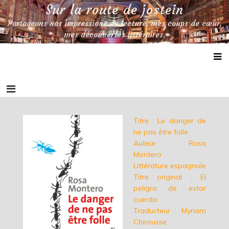
Skip
Sur la route de jostein
to
Partageons nos impressions de lecture, mes coups de cœur,
content
mes découvertes littéraires.
Titre : Le danger de
ne pas être folle
Auteur : Rosa
Montero
Littérature espagnole
Titre original : El
peligro de estar
cuerda
Traducteur : Myriam
Chirousse