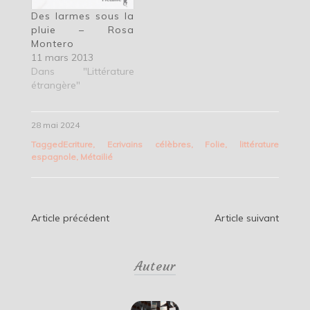
Des larmes sous la
pluie – Rosa
Montero
11 mars 2013
Dans "Littérature
étrangère"
28 mai 2024
Tagged
Ecriture
,
Ecrivains célèbres
,
Folie
,
littérature
espagnole
,
Métailié
Navigation
Article précédent
Article suivant
de
Auteur
l’article