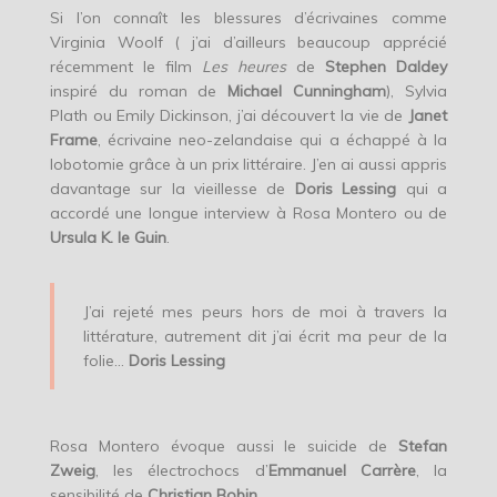
Si l’on connaît les blessures d’écrivaines comme
Virginia Woolf ( j’ai d’ailleurs beaucoup apprécié
récemment le film
Les heures
de
Stephen Daldey
inspiré du roman de
Michael Cunningham
), Sylvia
Plath ou Emily Dickinson, j’ai découvert la vie de
Janet
Frame
, écrivaine neo-zelandaise qui a échappé à la
lobotomie grâce à un prix littéraire. J’en ai aussi appris
davantage sur la vieillesse de
Doris Lessing
qui a
accordé une longue interview à Rosa Montero ou de
Ursula K. le Guin
.
J’ai rejeté mes peurs hors de moi à travers la
littérature, autrement dit j’ai écrit ma peur de la
folie…
Doris Lessing
Rosa Montero évoque aussi le suicide de
Stefan
Zweig
, les électrochocs d’
Emmanuel Carrère
, la
sensibilité de
Christian Bobin
.