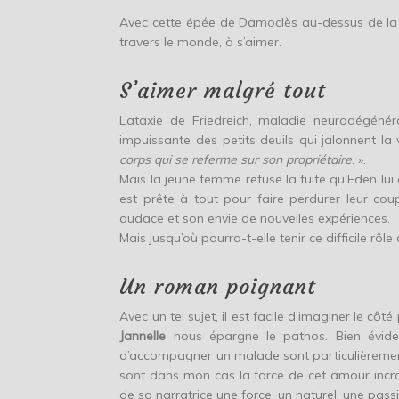
Avec cette épée de Damoclès au-dessus de la 
travers le monde, à s’aimer.
S’aimer malgré tout
L’ataxie de Friedreich, maladie neurodégénéra
impuissante des petits deuils qui jalonnent la 
corps qui se referme sur son propriétaire
. ».
Mais la jeune femme refuse la fuite qu’Eden lui co
est prête à tout pour faire perdurer leur co
audace et son envie de nouvelles expériences.
Mais jusqu’où pourra-t-elle tenir ce difficile rôle
Un roman poignant
Avec un tel sujet, il est facile d’imaginer le cô
Jannelle
nous épargne le pathos. Bien évidemm
d’accompagner un malade sont particulièrement
sont dans mon cas la force de cet amour incr
de sa narratrice une force, un naturel, une pass