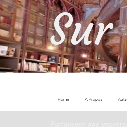
Skip
Sur 
to
content
Home
A Propos
Aute
Partageons nos impressi