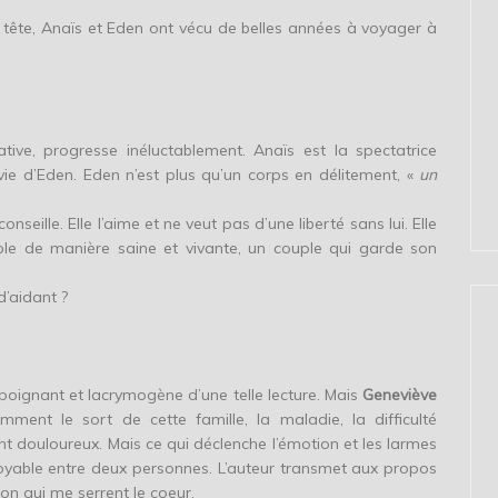
tête, Anaïs et Eden ont vécu de belles années à voyager à
tive, progresse inéluctablement. Anaïs est la spectatrice
vie d’Eden. Eden n’est plus qu’un corps en délitement, «
un
nseille. Elle l’aime et ne veut pas d’une liberté sans lui. Elle
uple de manière saine et vivante, un couple qui garde son
 d’aidant ?
té poignant et lacrymogène d’une telle lecture. Mais
Geneviève
ent le sort de cette famille, la maladie, la difficulté
 douloureux. Mais ce qui déclenche l’émotion et les larmes
oyable entre deux personnes. L’auteur transmet aux propos
ion qui me serrent le coeur.