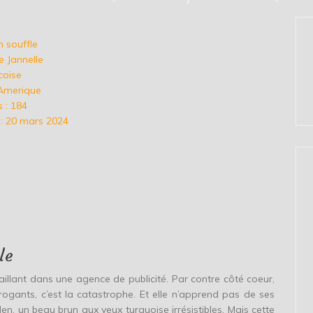
n souffle
e Jannelle
coise
 Amerique
 : 184
 : 20 mars 2024
le
vaillant dans une agence de publicité. Par contre côté coeur,
ogants, c’est la catastrophe. Et elle n’apprend pas de ses
n, un beau brun aux yeux turquoise irrésistibles. Mais cette