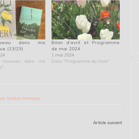
veau dans ma
Bilan d’avril et Programme
que (13/23)
de mai 2024
024
1 mai 2024
 nouveau dans ma
Dans "Programme du mois"
e"
use
,
Quebec Amérique
Article suivant