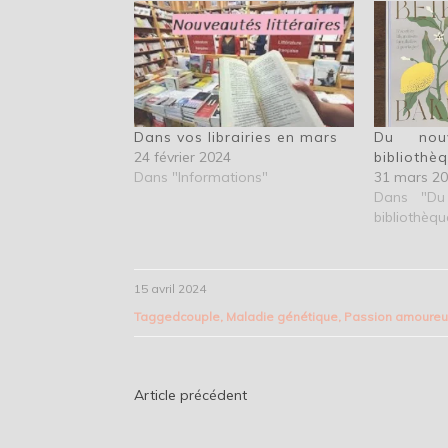
Dans vos librairies en mars
Du nou
24 février 2024
bibliothè
Dans "Informations"
31 mars 2
Dans "Du
bibliothèqu
15 avril 2024
Tagged
couple
,
Maladie génétique
,
Passion amoure
Navigation
Article précédent
de