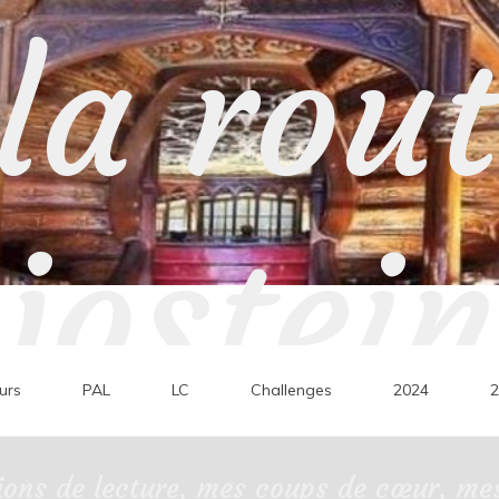
la rou
jostein
urs
PAL
LC
Challenges
2024
2
ons de lecture, mes coups de cœur, mes 