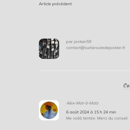
Navigation
Article précédent
de
l’article
par
jostein59
contact@surlaroutedejostein.fr
Co
Alex-Mot-à-Mots
6 août 2024 à 15 h 24 min
Me voilà tentée. Merci du conseil.