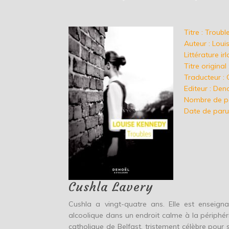
Titre : Troubl
Auteur : Lou
Littérature ir
Titre origina
Traducteur : 
Editeur : Den
Nombre de p
Date de paru
Cushla Lavery
Cushla a vingt-quatre ans. Elle est enseign
alcoolique dans un endroit calme à la périphérie
catholique de Belfast, tristement célèbre pour