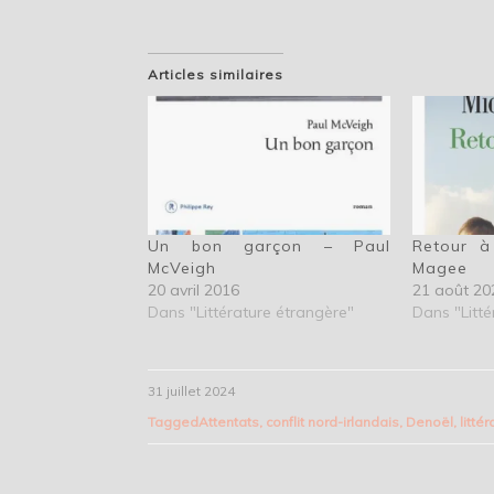
Articles similaires
Un bon garçon – Paul
Retour à
McVeigh
Magee
20 avril 2016
21 août 20
Dans "Littérature étrangère"
Dans "Litté
31 juillet 2024
Tagged
Attentats
,
conflit nord-irlandais
,
Denoël
,
litté