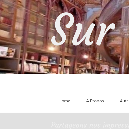
Skip
Sur 
to
content
Home
A Propos
Aute
Partageons nos impressi