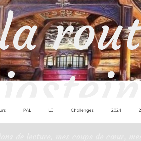
la rou
jostein
urs
PAL
LC
Challenges
2024
2
ons de lecture, mes coups de cœur, mes 