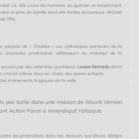
milial. Là, elle croise les hommes du quartier et notamment,
arié et père de famille dont elle tombe amoureuse. Michael
e l’IRA.
une période de «
Troubles
». Les catholiques partisans de la
 les unionistes protestants, défenseurs du maintien de la
secoué par des attentats quotidiens.
Louise Kennedy
décrit
 s’inscrit même dans les chairs des jeunes enfants.
des évènements tragiques de la veille.
tués par balle dans une maison de Mount Vernon
tant Action Force a revendiqué l’attaque.
 contre les protestants dans ses discours aux élèves. Malgré