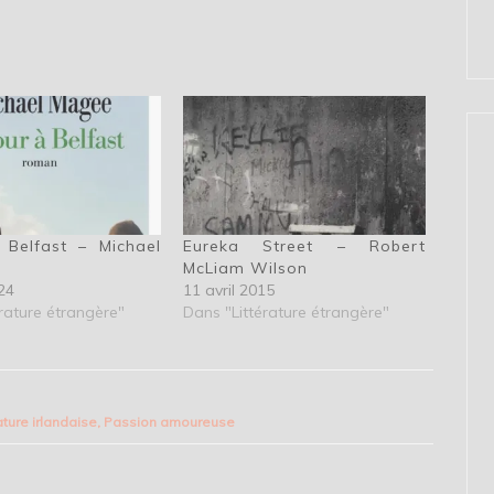
 Belfast – Michael
Eureka Street – Robert
McLiam Wilson
24
11 avril 2015
rature étrangère"
Dans "Littérature étrangère"
rature irlandaise
,
Passion amoureuse