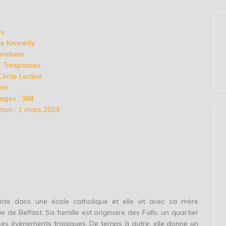
es
ise Kennedy
landaise
l : Trespasses
Cécile Leclère
oël
ages : 384
tion : 1 mars 2023
ante dans une école catholique et elle vit avec sa mère
 de Belfast. Sa famille est originaire des Falls, un quartier
 ses évènements tragiques. De temps à autre, elle donne un