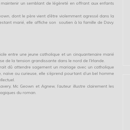
e maintenir un semblant de légèreté en offrant aux enfants
eown, dont le père vient d’être violemment agressé dans la
stant marié, elle affiche son soutien à la famille de Davy.
icile entre une jeune catholique et un cinquantenaire marié
e de la tension grandissante dans le nord de l’Irlande.
urait dû attendre sagement un mariage avec un catholique
, naïve ou curieuse, elle s’éprend pourtant d’un bel homme
llectuel.
avery, Mc Geown et Agnew, l’auteur illustre clairement les
tragiques du roman.