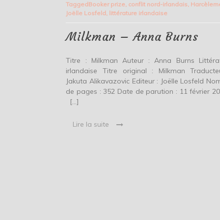
Tagged
Booker prize
,
conflit nord-irlandais
,
Harcèlem
Anna
Joëlle Losfeld
,
littérature irlandaise
Burns
Milkman – Anna Burns
Titre : Milkman Auteur : Anna Burns Littéra
irlandaise Titre original : Milkman Traducte
Jakuta Alikavazovic Editeur : Joëlle Losfeld No
de pages : 352 Date de parution : 11 février 
[…]
Lire la suite