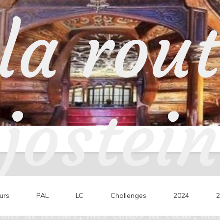
la rou
jostein
urs
PAL
LC
Challenges
2024
2
ons de lecture, mes coups de cœur, mes 