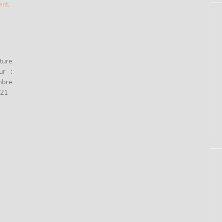
ent
,
ture
ur :
mbre
2021