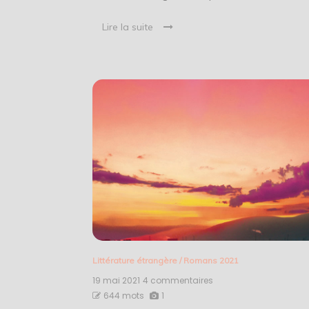
Lire la suite
Littérature étrangère
/
Romans 2021
19 mai 2021
4 commentaires
sur
Milkman
644 mots
1
–