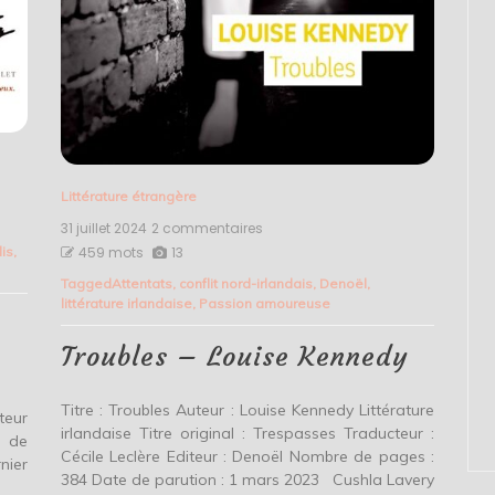
Littérature étrangère
31 juillet 2024
2 commentaires
sur
Troubles
lis
,
459 mots
13
–
Tagged
Attentats
,
conflit nord-irlandais
,
Denoël
,
Louise
littérature irlandaise
,
Passion amoureuse
Kennedy
Troubles – Louise Kennedy
Titre : Troubles Auteur : Louise Kennedy Littérature
ateur
irlandaise Titre original : Trespasses Traducteur :
e de
Cécile Leclère Editeur : Denoël Nombre de pages :
nier
384 Date de parution : 1 mars 2023 Cushla Lavery