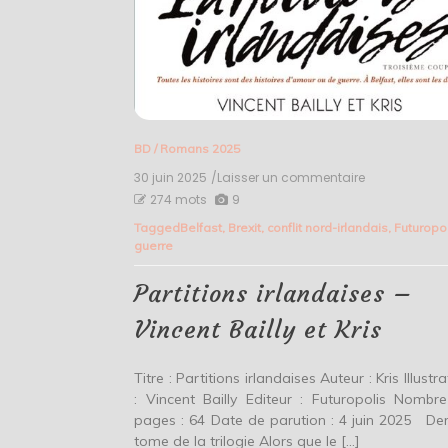
BD
/
Romans 2025
30 juin 2025
/Laisser un commentaire
on
Partitions
274 mots
9
irlandaises
Tagged
Belfast
,
Brexit
,
conflit nord-irlandais
,
Futuropo
–
guerre
Vincent
Bailly
et
Partitions irlandaises –
Kris
Vincent Bailly et Kris
Titre : Partitions irlandaises Auteur : Kris Illustr
: Vincent Bailly Editeur : Futuropolis Nombr
pages : 64 Date de parution : 4 juin 2025 Der
tome de la trilogie Alors que le […]