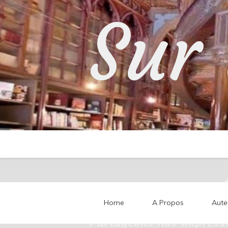
Skip
Sur 
to
content
Home
A Propos
Aute
Partageons nos impressi