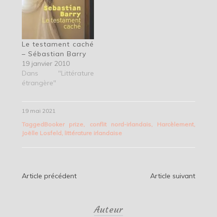
Le testament caché
– Sébastian Barry
19 janvier 2010
Dans "Littérature
étrangère"
19 mai 2021
Tagged
Booker prize
,
conflit nord-irlandais
,
Harcèlement
,
Joëlle Losfeld
,
littérature irlandaise
Navigation
Article précédent
Article suivant
de
Auteur
l’article