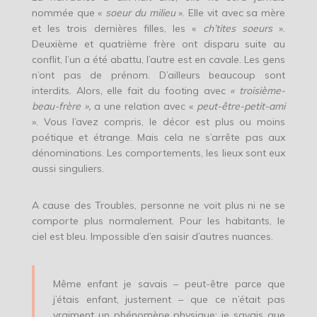
nommée que «
soeur du milieu
». Elle vit avec sa mère
et les trois dernières filles, les «
ch’tites soeurs
».
Deuxième et quatrième frère ont disparu suite au
conflit, l’un a été abattu, l’autre est en cavale. Les gens
n’ont pas de prénom. D’ailleurs beaucoup sont
interdits. Alors, elle fait du footing avec
« troisième-
beau-frère »,
a une relation avec «
peut-être-petit-ami
». Vous l’avez compris, le décor est plus ou moins
poétique et étrange. Mais cela ne s’arrête pas aux
dénominations. Les comportements, les lieux sont eux
aussi singuliers.
A cause des Troubles, personne ne voit plus ni ne se
comporte plus normalement. Pour les habitants, le
ciel est bleu. Impossible d’en saisir d’autres nuances.
Même enfant je savais – peut-être parce que
j’étais enfant, justement – que ce n’était pas
vraiment un phénomène physique; je savais que