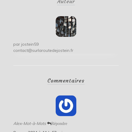
Auteur
l’article
par
jostein59
contact@surlaroutedejostein.fr
Commentaires
Alex-Mot-à-Mots
Répondre