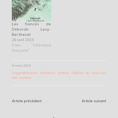
Les fiancés de
Déborah Levy-
Bertherat
28 avril 2015
Dans "Littérature
française"
8 mars 2024
Tagged
blessure d’enfance
,
Ecriture
,
Editions du Sous-sol
,
exil
,
racisme
Navigation
Article précédent
Article suivant
de