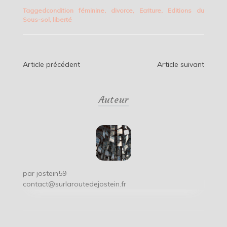
Tagged
condition féminine
,
divorce
,
Ecriture
,
Editions du
Sous-sol
,
liberté
Navigation
Article précédent
Article suivant
de
Auteur
l’article
par
jostein59
contact@surlaroutedejostein.fr