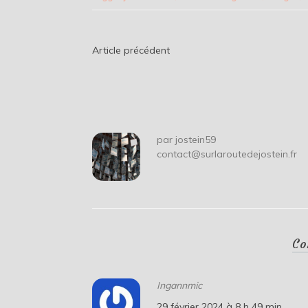
Navigation
Article précédent
de
l’article
par
jostein59
contact@surlaroutedejostein.fr
Co
Ingannmic
29 février 2024 à 8 h 49 min