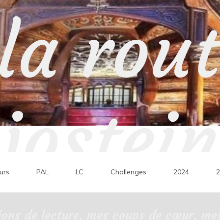
la rou
jostein
urs
PAL
LC
Challenges
2024
2
ons de lecture, mes coups de cœur, mes 