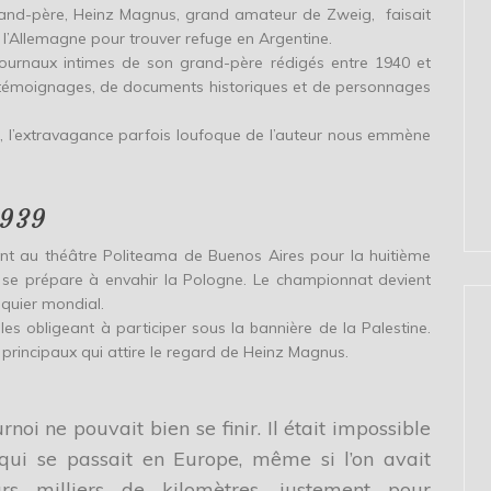
grand-père, Heinz Magnus, grand amateur de Zweig, faisait
it l’Allemagne pour trouver refuge en Argentine.
journaux intimes de son grand-père rédigés entre 1940 et
es témoignages, de documents historiques et de personnages
, l’extravagance parfois loufoque de l’auteur nous emmène
1939
nt au théâtre Politeama de Buenos Aires pour la huitième
se prépare à envahir la Pologne. Le championnat devient
iquier mondial.
es obligeant à participer sous la bannière de la Palestine.
principaux qui attire le regard de Heinz Magnus.
noi ne pouvait bien se finir. Il était impossible
ui se passait en Europe, même si l’on avait
rs milliers de kilomètres, justement pour