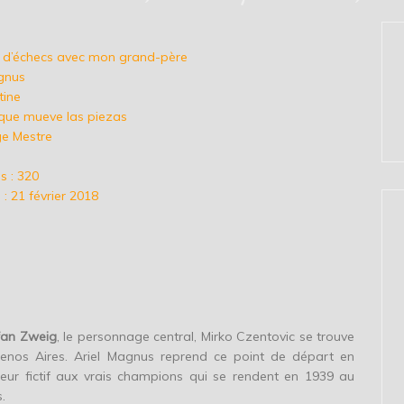
ie d’échecs avec mon grand-père
agnus
ntine
El que mueve las piezas
ge Mestre
 : 320
: 21 février 2018
fan Zweig
, le personnage central, Mirko Czentovic se trouve
enos Aires. Ariel Magnus reprend ce point de départ en
joueur fictif aux vrais champions qui se rendent en 1939 au
.