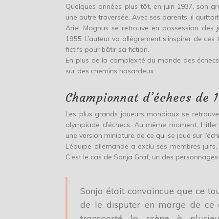
Quelques années plus tôt, en juin 1937, son 
une autre traversée. Avec ses parents, il quitta
Ariel Magnus se retrouve en possession des 
1955. L’auteur va allègrement s’inspirer de c
fictifs pour bâtir sa fiction.
En plus de la complexité du monde des échecs
sur des chemins hasardeux.
Championnat d’échecs de 
Les plus grands joueurs mondiaux se retrouve
olympiade d’échecs. Au même moment, Hitler 
une version miniature de ce qui se joue sur l’éch
L’équipe allemande a exclu ses membres juifs, l
C’est le cas de Sonja Graf, un des personnages 
Sonja était convaincue que ce tour
de le disputer en marge de ce q
transporté la scène à plusieu