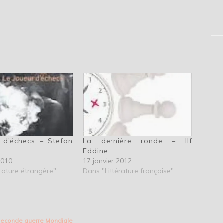
 d’échecs – Stefan
La dernière ronde – Ilf
Eddine
2010
17 janvier 2012
rature étrangère"
Dans "Littérature française"
Seconde guerre Mondiale