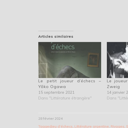
Articles similaires
Le petit joueur d’échecs –
Le joueur
Yôko Ogawa
Zweig
15 septembre 2021
14 janvier 
Dans "Littérature étrangère"
Dans "Litté
28 février 2024
Tagged
jeu d’échecs
,
Littérature argentine
,
Rivages
,