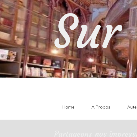
Skip
Sur 
to
content
Home
A Propos
Aute
Partageons nos impressi