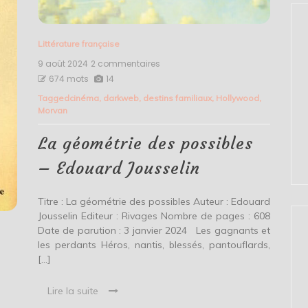
Littérature française
9 août 2024
2 commentaires
sur
La
674 mots
14
géométrie
Tagged
cinéma
,
darkweb
,
destins familiaux
,
Hollywood
,
des
Morvan
possibles
–
Edouard
La géométrie des possibles
Jousselin
– Edouard Jousselin
Titre : La géométrie des possibles Auteur : Edouard
Jousselin Editeur : Rivages Nombre de pages : 608
Date de parution : 3 janvier 2024 Les gagnants et
les perdants Héros, nantis, blessés, pantouflards,
[…]
Lire la suite