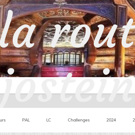
la rou
jostein
urs
PAL
LC
Challenges
2024
2
ons de lecture, mes coups de cœur, mes 