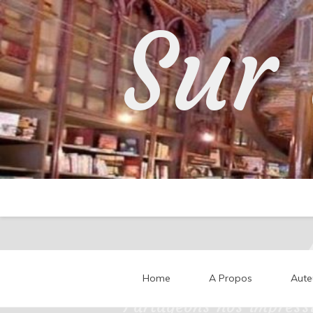
Skip
Sur 
to
content
Home
A Propos
Aute
Partageons nos impressi