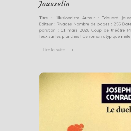
Jousselin
Titre : L’illusionniste Auteur : Edouard Jouss
Editeur : Rivages Nombre de pages : 256 Dat
parution : 11 mars 2026 Coup de théâtre Pl
feux sur les planches ! Ce roman atypique mêle
Lire la suite