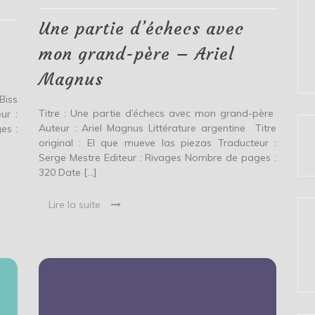
mon
grand-
Une partie d’échecs avec
père
–
mon grand-père – Ariel
Ariel
Magnus
Magnus
Biss
Titre : Une partie d’échecs avec mon grand-père
ur :
Auteur : Ariel Magnus Littérature argentine Titre
es :
original : El que mueve las piezas Traducteur :
Serge Mestre Editeur : Rivages Nombre de pages :
320 Date […]
Lire la suite