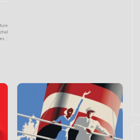
ture
chel
es :