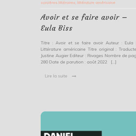
sorcières littéraires
,
littérature américaine
faire
avoir
–
Avoir et se faire avoir –
Eula
Biss
Eula Biss
Titre : Avoir et se faire avoir Auteur : Eula 
Littérature américaine Titre original : Traducte
Justine Augier Editeur : Rivages Nombre de pag
280 Date de parution : août 2022 […]
Lire la suite