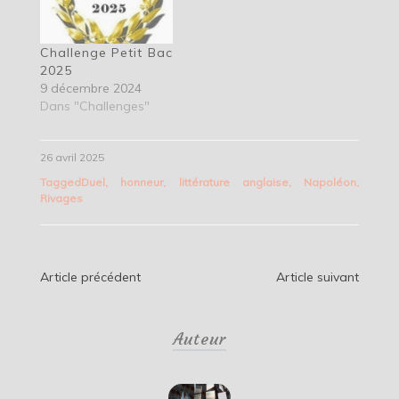
Challenge Petit Bac
2025
9 décembre 2024
Dans "Challenges"
26 avril 2025
Tagged
Duel
,
honneur
,
littérature anglaise
,
Napoléon
,
Rivages
Navigation
Article précédent
Article suivant
de
Auteur
l’article