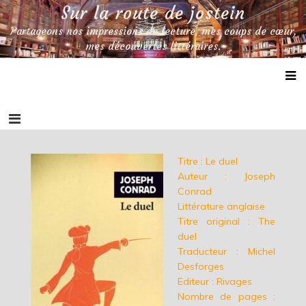
Skip
Sur la route de jostein
to
Partageons nos impressions de lecture, mes coups de cœur,
content
mes découvertes littéraires.
Titre : Le duel
Auteur : Joseph
Conrad
Littérature anglaise
Titre original : The
duel
Traducteur : Michel
Desforges
Editeur : Rivages
Nombre de pages :