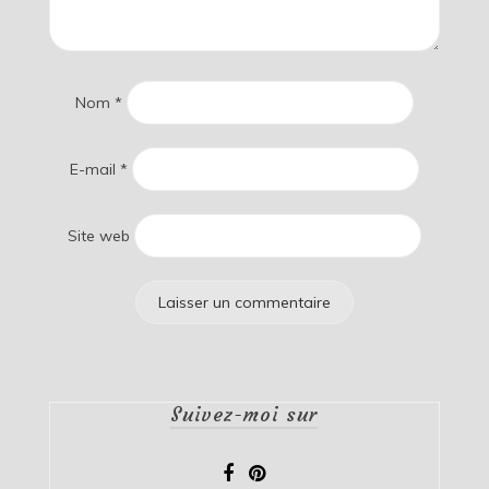
Nom
*
E-mail
*
Site web
Suivez-moi sur