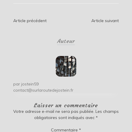
Navigation
Article précédent
Article suivant
de
Auteur
l’article
par
jostein59
contact@surlaroutedejostein.fr
Laisser un commentaire
Votre adresse e-mail ne sera pas publiée.
Les champs
obligatoires sont indiqués avec
*
Commentaire
*