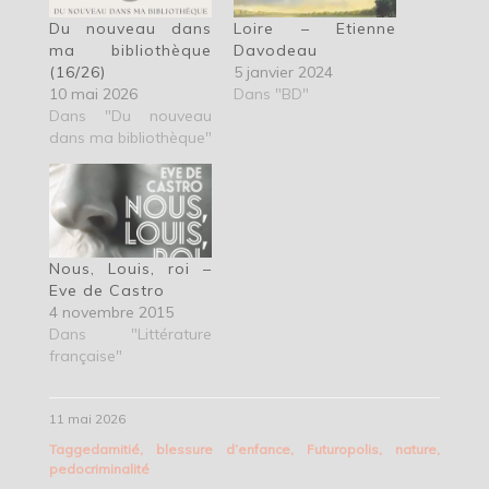
Du nouveau dans
Loire – Etienne
ma bibliothèque
Davodeau
(16/26)
5 janvier 2024
10 mai 2026
Dans "BD"
Dans "Du nouveau
dans ma bibliothèque"
Nous, Louis, roi –
Eve de Castro
4 novembre 2015
Dans "Littérature
française"
11 mai 2026
Tagged
amitié
,
blessure d’enfance
,
Futuropolis
,
nature
,
pedocriminalité