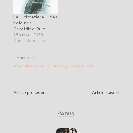
Le cimetière des
baleines –
Géraldine Ruiz
28 janvier 2020
Dans "Beaux Livres"
6 mars 2024
Tagged
Arts
,
Denoël
,
Lofoten
,
passion
,
Peintre
Navigation
Article précédent
Article suivant
de
Auteur
l’article