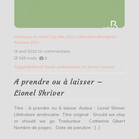
Amérique du Nord
/
Jury Elle 2023
/
Littérature étrangère
/
Romans 2023
14 avril 2023
Un commentaire
sur
A
345 mots
8
prendre
Tagged
Belfond
,
Brexit
,
confinement
,
Fin de vie
,
Humour
ou
à
laisser
A prendre ou à laisser –
–
Lionel
Lionel Shriver
Shriver
Titre : A prendre ou à laisser Auteur : Lionel Shriver
Littérature américaine Titre original : Should we stay
or should we go Traducteur : Catherine Gibert
Nombre de pages : Date de parution : […]