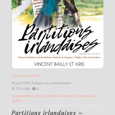
BD
/
Romans 2025
30 juin 2025
/Laisser un commentaire
on
Partitions
274 mots
9
irlandaises
Tagged
Belfast
,
Brexit
,
conflit nord-irlandais
,
Futuropolis
,
–
guerre
Vincent
Bailly
et
Partitions irlandaises –