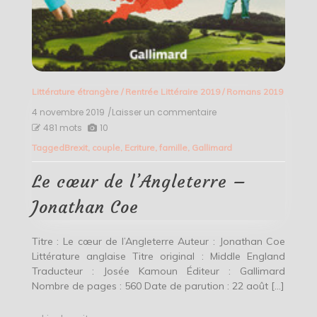
Littérature étrangère
/
Rentrée Littéraire 2019
/
Romans 2019
4 novembre 2019
/Laisser un commentaire
on
Le
481 mots
10
cœur
Tagged
Brexit
,
couple
,
Ecriture
,
famille
,
Gallimard
de
l’Angleterre
–
Le cœur de l’Angleterre –
Jonathan
Coe
Jonathan Coe
Titre : Le cœur de l’Angleterre Auteur : Jonathan Coe
Littérature anglaise Titre original : Middle England
Traducteur : Josée Kamoun Éditeur : Gallimard
Nombre de pages : 560 Date de parution : 22 août […]