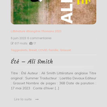
Littérature étrangère
/
Romans 2023
6 juin 2023
6 commentaires
sur
Été
617 mots
17
–
Tagged
Arts
,
Brexit
,
COVID
,
famille
,
Grasset
Ali
Smith
Été – Ali Smith
Titre : Été Auteur : Ali Smith Littérature anglaise Titre
original : Summer Traducteur : Laetitia Devaux Editeur
: Grasset Nombre de pages : 368 Date de parution :
17 mai 2023 Conte d’hiver […]
Lire la suite