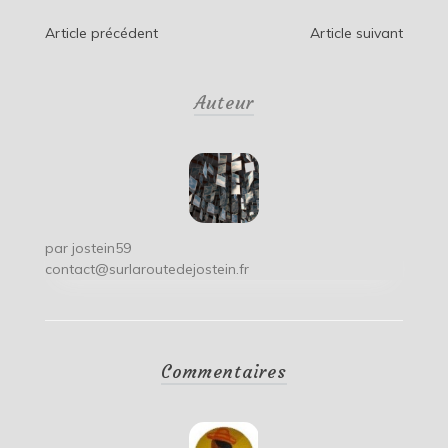
Navigation
Article précédent
Article suivant
de
Auteur
l’article
par
jostein59
contact@surlaroutedejostein.fr
Commentaires