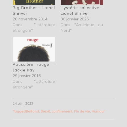
Big Brother – Lionel
Hystérie collective –
Shriver
Lionel Shriver
20 novembre 2014
30 janvier 2026
Dans "Littérature
Dans "Amérique du
étrangère"
Nord"
Poussière rouge –
Jackie Kay
29 janvier 2013
Dans "Littérature
étrangère"
14 avril 2023
Tagged
Belfond
,
Brexit
,
confinement
,
Fin de vie
,
Humour