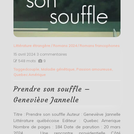
Littérature étrangère
/
Romans 2024
/
Romans francophones
15 avril 2024
3 commentaires
sur
Prendre
548 mots
9
son
Tagged
couple
,
Maladie génétique
,
Passion amoureuse
,
souffle
Quebec Amérique
–
Geneviève
Jannelle
Prendre son souffle –
Geneviève Jannelle
Titre : Prendre son souffle Auteur : Geneviève Jannelle
Littérature québécoise Editeur : Quebec Amerique
Nombre de pages : 184 Date de parution : 20 mars
2024 Une rencontre providentielle Côté