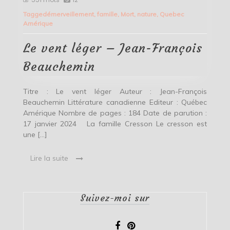
vent
Tagged
émerveillement
,
famille
,
Mort
,
nature
,
Quebec
léger
Amérique
–
Jean-
François
Le vent léger – Jean-François
Beauchemin
Beauchemin
Titre : Le vent léger Auteur : Jean-François
Beauchemin Littérature canadienne Editeur : Québec
Amérique Nombre de pages : 184 Date de parution :
17 janvier 2024 La famille Cresson Le cresson est
une […]
Lire la suite
Suivez-moi sur