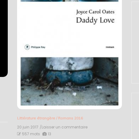
Littérature étrangère
/
Romans 2016
20 juin 2017
/Laisser un commentaire
on
Daddy
557 mots
13
Love