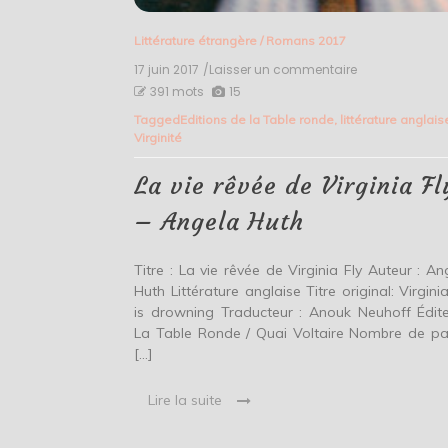
Littérature étrangère
/
Romans 2017
17 juin 2017
/Laisser un commentaire
on
La
391 mots
15
vie
Tagged
Editions de la Table ronde
,
littérature anglais
rêvée
Virginité
de
Virginia
Fly
La vie rêvée de Virginia Fl
–
Angela
– Angela Huth
Huth
Titre : La vie rêvée de Virginia Fly Auteur : An
Huth Littérature anglaise Titre original: Virginia
is drowning Traducteur : Anouk Neuhoff Édite
La Table Ronde / Quai Voltaire Nombre de p
[…]
Lire la suite