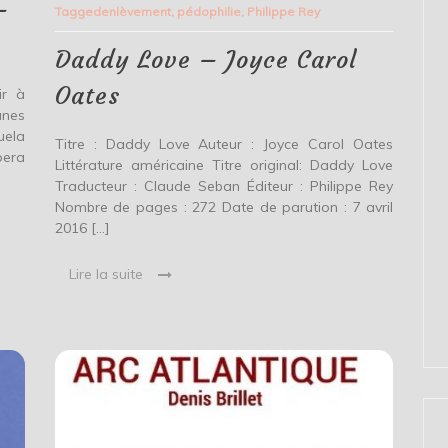
–
Tagged
enlèvement
,
pédophilie
,
Philippe Rey
–
Joyce
Carol
Daddy Love – Joyce Carol
Oates
Oates
ir à
nes
uela
Titre : Daddy Love Auteur : Joyce Carol Oates
pera
Littérature américaine Titre original: Daddy Love
Traducteur : Claude Seban Éditeur : Philippe Rey
Nombre de pages : 272 Date de parution : 7 avril
2016 […]
Lire la suite