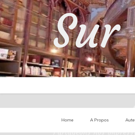
Skip
Sur 
to
content
Home
A Propos
Aute
Partageons nos impressi