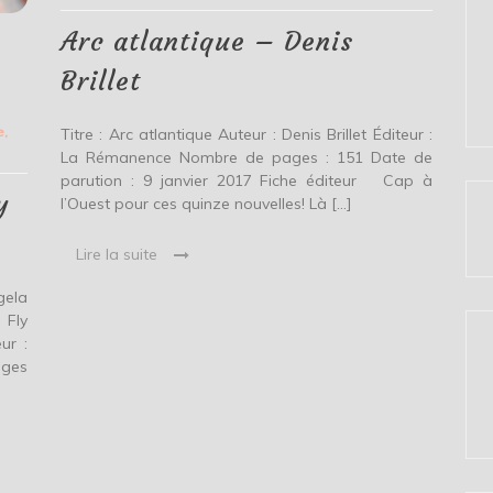
Brillet
Arc atlantique – Denis
Brillet
e
,
Titre : Arc atlantique Auteur : Denis Brillet Éditeur :
La Rémanence Nombre de pages : 151 Date de
parution : 9 janvier 2017 Fiche éditeur Cap à
y
l’Ouest pour ces quinze nouvelles! Là […]
Lire la suite
gela
 Fly
ur :
ages