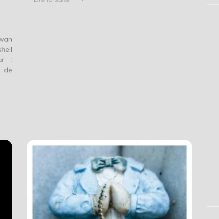
Ewan
hell
ur :
 de