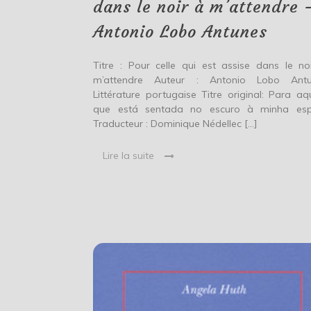
noir
dans le noir à m’attendre 
à
m’attendre
Antonio Lobo Antunes
–
Antonio
Lobo
Titre : Pour celle qui est assise dans le no
Antunes
m’attendre Auteur : Antonio Lobo Antu
Littérature portugaise Titre original: Para aq
que está sentada no escuro à minha es
Traducteur : Dominique Nédellec […]
Lire la suite