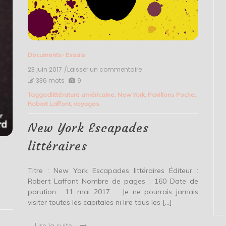
Documents- Essais
23 juin 2017
/Laisser un commentaire
on
New
336 mots
9
York
Tagged
littérature américaine
,
New York
,
Pavillons Poche
,
Escapades
Robert Laffont
,
voyages
littéraires
New York Escapades
littéraires
Titre : New York Escapades littéraires Éditeur :
Robert Laffont Nombre de pages : 160 Date de
parution : 11 mai 2017 Je ne pourrais jamais
visiter toutes les capitales ni lire tous les […]
Lire la suite