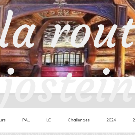
la rou
jostein
urs
PAL
LC
Challenges
2024
2
ons de lecture, mes coups de cœur, mes 