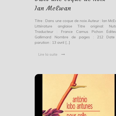
Ian
McEwan
Ian McEwan
Titre : Dans une coque de noix Auteur : Ian Mc
Littérature anglaise Titre original: Nuts
Traducteur : France Camus Pichon Édite
Gallimard Nombre de pages : 212 Date
parution : 13 avril […]
Lire la suite