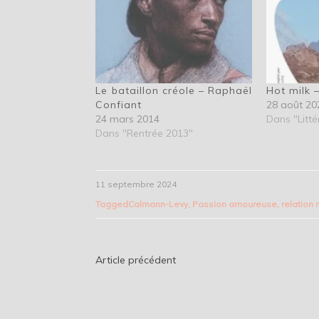
Le bataillon créole – Raphaël
Hot milk 
Confiant
28 août 20
24 mars 2014
Dans "Litté
Dans "Rentrée 2013"
11 septembre 2024
Tagged
Calmann-Levy
,
Passion amoureuse
,
relation 
Navigation
Article précédent
de