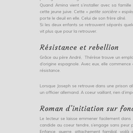
Quand Amina vient s’installer avec sa famil
cette jeune juive. Cette «
petite sorcière
» espiè
porte le deuil en elle. Celui de son frère aîné.
Si les deux enfants se retrouvent séparés qu
vit plus que pour la retrouver.
Résistance et rebellion
Grâce au père André, Thérèse trouve un empl
d’origine espagnole. Avec eux, elle commence
résistance.
Lorsque Joseph se retrouve dans une prison al
un officier allemand. A coeur vaillant, rien d’im
Roman d’initiation sur fon
Le lecteur se laisse emmener facilement dans ce
candide au coeur tendre, s’engage sans peur 
Enfance, guerre, attachement familial, voilà d