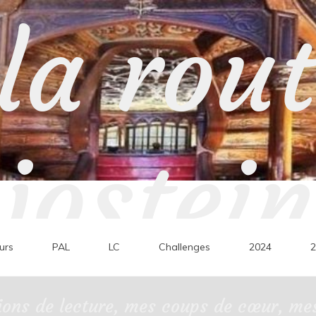
la rou
jostein
urs
PAL
LC
Challenges
2024
2
ons de lecture, mes coups de cœur, mes 