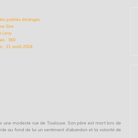
des patries étranges
me Sire
n Levy
s : 360
n : 21 août 2024
s une modeste rue de Toulouse. Son père est mort lors de
rde au fond de lui un sentiment d’abandon et la volonté de