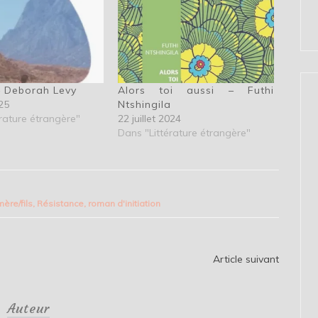
– Deborah Levy
Alors toi aussi – Futhi
25
Ntshingila
rature étrangère"
22 juillet 2024
Dans "Littérature étrangère"
mère/fils
,
Résistance
,
roman d'initiation
Article suivant
Auteur