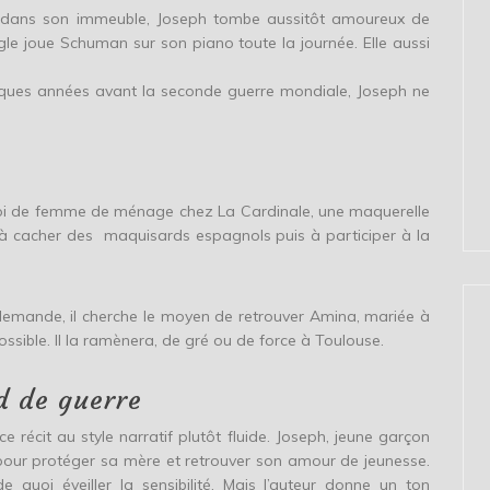
le dans son immeuble, Joseph tombe aussitôt amoureux de
gle joue Schuman sur son piano toute la journée. Elle aussi
elques années avant la seconde guerre mondiale, Joseph ne
oi de femme de ménage chez La Cardinale, une maquerelle
 à cacher des maquisards espagnols puis à participer à la
lemande, il cherche le moyen de retrouver Amina, mariée à
possible. Il la ramènera, de gré ou de force à Toulouse.
d de guerre
 récit au style narratif plutôt fluide. Joseph, jeune garçon
pour protéger sa mère et retrouver son amour de jeunesse.
e quoi éveiller la sensibilité. Mais l’auteur donne un ton