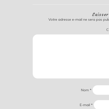
Laisse
Votre adresse e-mail ne sera pas publ
C
Nom
*
E-mail
*