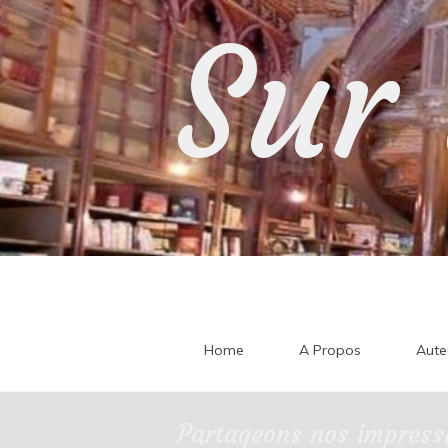
Skip
Sur 
to
content
Home
A Propos
Aute
Partageons nos impressi