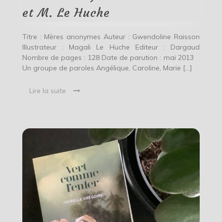
M.
et M. Le Huche
Le
Huche
Titre : Mères anonymes Auteur : Gwendoline Raisson
Illustrateur : Magali Le Huche Editeur : Dargaud
Nombre de pages : 128 Date de parution : mai 2013
Un groupe de paroles Angélique, Caroline, Marie […]
Lire la suite