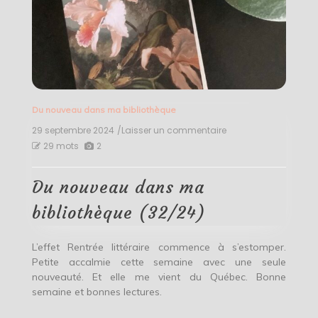
Du nouveau dans ma bibliothèque
29 septembre 2024
/Laisser un commentaire
on
Du
29 mots
2
nouveau
dans
ma
Du nouveau dans ma
bibliothèque
(32/24)
bibliothèque (32/24)
L’effet Rentrée littéraire commence à s’estomper.
Petite accalmie cette semaine avec une seule
nouveauté. Et elle me vient du Québec. Bonne
semaine et bonnes lectures.