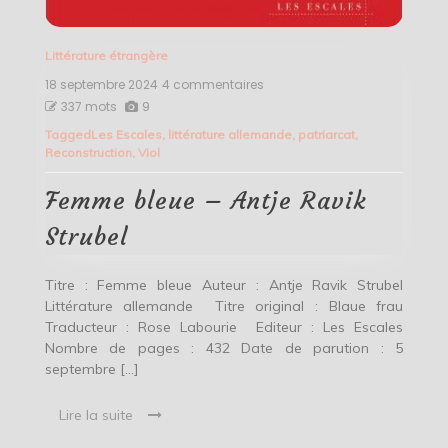
Littérature étrangère
18 septembre 2024
4 commentaires
sur
Femme
337 mots
9
bleue
Tagged
Les Escales
,
littérature allemande
,
patriarcat
,
–
Reconstruction
,
Viol
Antje
Ravik
Strubel
Femme bleue – Antje Ravik
Strubel
Titre : Femme bleue Auteur : Antje Ravik Strubel
Littérature allemande Titre original : Blaue frau
Traducteur : Rose Labourie Editeur : Les Escales
Nombre de pages : 432 Date de parution : 5
septembre […]
Lire la suite