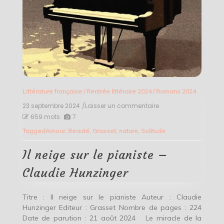
Littérature française
/
Rentrée littéraire 2024
/
Romans 2024
23 septembre 2024
/Laisser un commentaire
on
Il
659 mots
7
neige
Tagged
Amour
,
Beauté
,
Grasset
,
nature
,
Solitude
sur
le
pianiste
Il neige sur le pianiste –
–
Claudie
Claudie Hunzinger
Hunzinger
Titre : Il neige sur le pianiste Auteur : Claudie
Hunzinger Editeur : Grasset Nombre de pages : 224
Date de parution : 21 août 2024 Le miracle de la