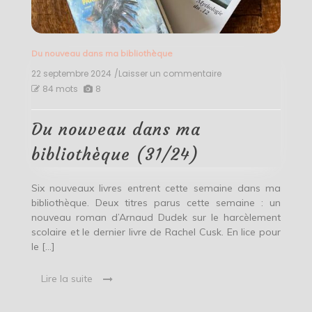
Du nouveau dans ma bibliothèque
22 septembre 2024
/Laisser un commentaire
on
Du
84 mots
8
nouveau
dans
ma
Du nouveau dans ma
bibliothèque
(31/24)
bibliothèque (31/24)
Six nouveaux livres entrent cette semaine dans ma
bibliothèque. Deux titres parus cette semaine : un
nouveau roman d’Arnaud Dudek sur le harcèlement
scolaire et le dernier livre de Rachel Cusk. En lice pour
le […]
Lire la suite