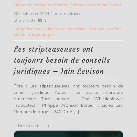
Littérature étrangère
/
Rentrée littéraire 2024
/
Romans 2024
20 septembre 2024
2 commentaires
sur
Les
515 mots
13
stripteaseuses
Tagged
Liana Levi
,
littérature américaine
,
Politique
,
système
ont
judiciaire
,
trafic drogue
toujours
besoin
de
Les stripteaseuses ont
conseils
juridiques
toujours besoin de conseils
–
Iain
juridiques – Iain Levison
Levison
Titre : Les stipteauseuses ont toujours besoin de
conseils juridiques Auteur : Iain Levison Littérature
américaine Titre original : The Whistleblower
Traducteur : Philippe Aronson Editeur : Liana Levi
Nombre de pages : 240 Date […]
Lire la suite