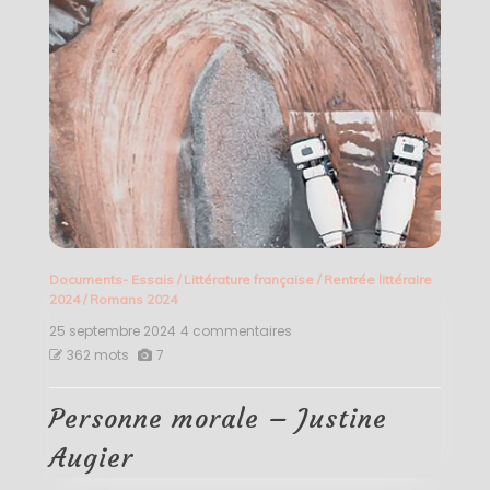
Documents- Essais
/
Littérature française
/
Rentrée littéraire
2024
/
Romans 2024
25 septembre 2024
4 commentaires
sur
Personne
362 mots
7
morale
–
Justine
Personne morale – Justine
Augier
Augier