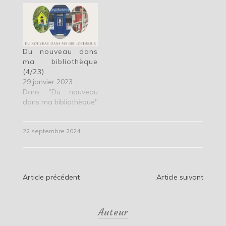
Du nouveau dans
ma bibliothèque
(4/23)
29 janvier 2023
Dans "Du nouveau
dans ma bibliothèque"
22 septembre 2024
Navigation
Article précédent
Article suivant
de
Auteur
l’article