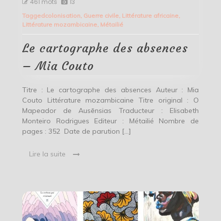
461 mots
13
cartographe
Tagged
colonisation
,
Guerre civile
,
Littérature africaine
,
des
Littérature mozambicaine
,
Métailié
absences
–
Mia
Le cartographe des absences
Couto
– Mia Couto
Titre : Le cartographe des absences Auteur : Mia
Couto Littérature mozambicaine Titre original : O
Mapeador de Ausēnsias Traducteur : Elisabeth
Monteiro Rodrigues Editeur : Métailié Nombre de
pages : 352 Date de parution […]
Lire la suite