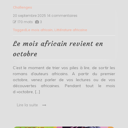
Challenges
20 septembre 2025
14 commentaires
sur
Le
170 mots
3
mois
Tagged
Le mois africain
,
Littérature africaine
africain
revient
en
Le mois africain revient en
octobre
octobre
C’est le moment de trier vos piles à lire, de sortir les
romans d’auteurs africains. A partir du premier
octobre, venez parler de vos lectures ou de vos
découvertes africaines. Pendant tout le mois
d »octobre, […]
Lire la suite