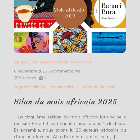
Afrique
/
Challenges
/
Littérature étrangère
8 novembre 2025
6 commentaires
sur
Bilan
519 mots
2
du
Tagged
challenge
,
Le mois africain
,
Littérature africaine
mois
africain
2025
Bilan du mois africain 2025
La cinquième édition du mois africain fut une belle
réussite. En effet, cette année, nous étions 15 lecteurs.
Et ensemble, nous avons lu 26 auteurs africains ou
d’origine africaine. Afin d’alimenter vos piles à […]