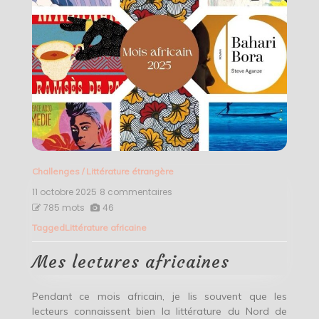
Challenges
/
Littérature étrangère
11 octobre 2025
8 commentaires
sur
Mes
785 mots
46
lectures
Tagged
Littérature africaine
africaines
Mes lectures africaines
Pendant ce mois africain, je lis souvent que les
lecteurs connaissent bien la littérature du Nord de