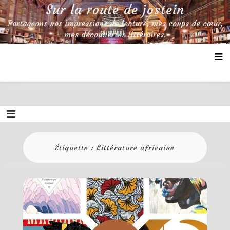
Skip
Sur la route de jostein
to
Partageons nos impressions de lecture, mes coups de cœur,
content
mes découvertes littéraires.
Étiquette :
Littérature africaine