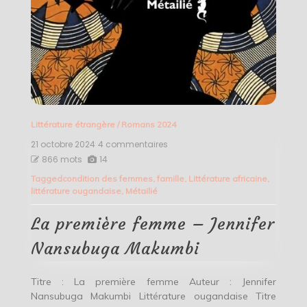
Littérature étrangère
/
Romans 2024
21 octobre 2024
4 commentaires
sur
La
866 mots
14
première
Tagged
condition des femmes
,
famille
,
Littérature africaine
,
femme
littérature ougandaise
,
Métailié
–
Jennifer
Nansubuga
La première femme – Jennifer
Makumbi
Nansubuga Makumbi
Titre : La première femme Auteur : Jennifer
Nansubuga Makumbi Littérature ougandaise Titre