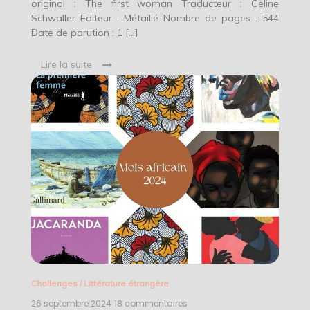
original : The first woman Traducteur : Celine
Schwaller Editeur : Métailié Nombre de pages : 544
Date de parution : 1 […]
Lire la suite
Challenges
/
Littérature étrangère
26 septembre 2024
18 commentaires
sur