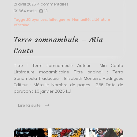
21 avril 2025
4 commentaires
sur
Terre
664 mots
13
somnambule
Tagged
Croyances
,
fuite
,
guerre
,
Humanité
,
Littérature
–
africaine
Mia
Couto
Terre somnambule – Mia
Couto
Titre : Terre somnambule Auteur : Mia Couto
Littérature mozambicaine Titre original : Terra
Sonâmbula Traducteur : Elisabeth Monteiro Rodrigues
Editeur : Métailié Nombre de pages : 256 Date de
parution : 10 janvier 2025 […]
Lire la suite