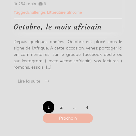
Octobre,
254 mots
6
le
Tagged
challenge
,
Littérature africaine
mois
africain
Octobre, le mois africain
Depuis quelques années, Octobre est placé sous le
signe de l’Afrique. A cette occasion, venez partager ici
en commentaires, sur le groupe facebook dédié ou
sur Instagram ( avec #lemoisafricain) vos lectures (
romans, essais, […]
Lire la suite
Pagination
1
2
…
4
des
Prochain
publications