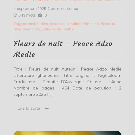
4 septembre 2025
2 commentaires
sur
Fleurs
643 mots
10
de
Tagged
amitié
,
clivage social
,
condition féminine
,
Echec du
nuit
rêve américain
,
Editions de l'Aube
–
Peace
Adzo
Fleurs de nuit – Peace Adzo
Medie
Medie
Titre : Fleurs de nuit Auteur : Peace Adzo Medie
Littérature ghanéenne Titre original : Nightbloom
Traducteur : Benoîte D’Auvergne Editeur : L’Aube
Nombre de pages : 464 Date de parution : 2
septembre 2025 […]
Lire la suite