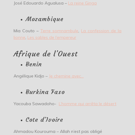
José Edouardo Agualusa –
La reine Ginga
Mozambique
Mia Couto –
Terre somnambule
,
La confession de la
lionne
,
Les sables de l’empereur
Afrique de l’Ouest
Benin
Angélique Kidjo –
Je chemine avec…
Burkina Faso
Yacouba Sawadoho-
L’homme qui arrêta le désert
Cote d’Ivoire
Ahmadou Kourouma – Allah n’est pas obligé