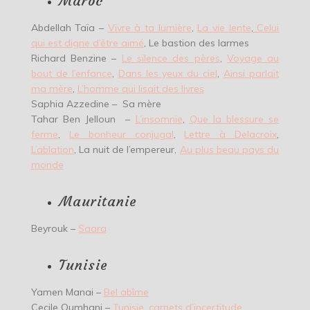
Maroc
Abdellah Taïa –
Vivre à ta lumière
,
La vie lente
,
Celui
qui est digne d’être aimé
, Le bastion des larmes
Richard Benzine –
Le silence des pères
,
Voyage au
bout de l’enfance
,
Dans les yeux du ciel
,
Ainsi parlait
ma mère
,
L’homme qui lisait des livres
Saphia Azzedine – Sa mère
Tahar Ben Jelloun –
L’insomnie
,
Que la blessure se
ferme
,
Le bonheur conjugal
,
Lettre à Delacroix
,
L’ablation
, La nuit de l’empereur,
Au plus beau pays du
monde
Mauritanie
Beyrouk –
Saara
Tunisie
Yamen Manai –
Bel abîme
Cecile Oumhani –
Tunisie, carnets d’incertitude