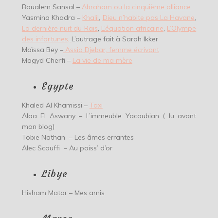
Boualem Sansal –
Abraham ou la cinquième alliance
Yasmina Khadra –
Khalil
,
Dieu n’habite pas La Havane
,
La dernière nuit du Raïs
,
L’équation africaine
,
L’Olympe
des infortunes,
L’outrage fait à Sarah Ikker
Maïssa Bey –
Assia Djebar, femme écrivant
Magyd Cherfi –
La vie de ma mère
Egypte
Khaled Al Khamissi –
Taxi
Alaa El Aswany – L’immeuble Yacoubian ( lu avant
mon blog)
Tobie Nathan – Les âmes errantes
Alec Scouffi – Au poiss’ d’or
Libye
Hisham Matar – Mes amis