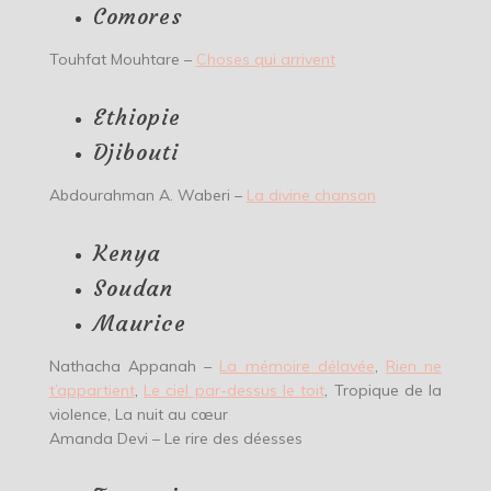
Comores
Touhfat Mouhtare –
Choses qui arrivent
Ethiopie
Djibouti
Abdourahman A. Waberi –
La divine chanson
Kenya
Soudan
Maurice
Nathacha Appanah –
La mémoire délavée
,
Rien ne
t’appartient
,
Le ciel par-dessus le toit
, Tropique de la
violence, La nuit au cœur
Amanda Devi – Le rire des déesses