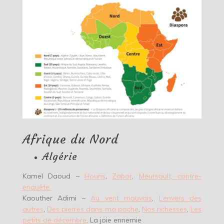
Afrique du Nord
Algérie
Kamel Daoud –
Houris
,
Zabor
,
Meursault, contre-
enquête
Kaouther Adimi –
Au vent mauvais
,
L’envers des
autres
,
Des pierres dans ma poche
,
Nos richesses
,
Les
petits de décembre
, La joie ennemie