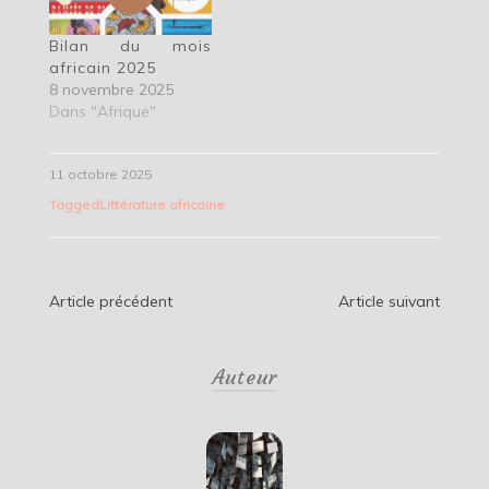
Bilan du mois
africain 2025
8 novembre 2025
Dans "Afrique"
11 octobre 2025
Tagged
Littérature africaine
Navigation
Article précédent
Article suivant
de
Auteur
l’article