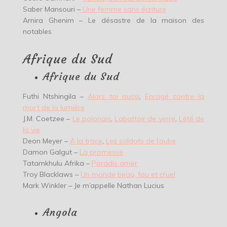
Saber Mansouri –
Une femme sans écriture
Amira Ghenim – Le désastre de la maison des
notables
Afrique du Sud
Afrique du Sud
Futhi Ntshingila –
Alors toi aussi
,
Enragé contre la
mort de la lumière
J.M. Coetzee –
Le polonais
,
L’abattoir de verre
,
L’été de
la vie
Deon Meyer –
À la trace
,
Les soldats de l’aube
Damon Galgut –
La promesse
Tatamkhulu Afrika –
Paradis amer
Troy Blacklaws –
Un monde beau, fou et cruel
Mark Winkler – Je m’appelle Nathan Lucius
Angola