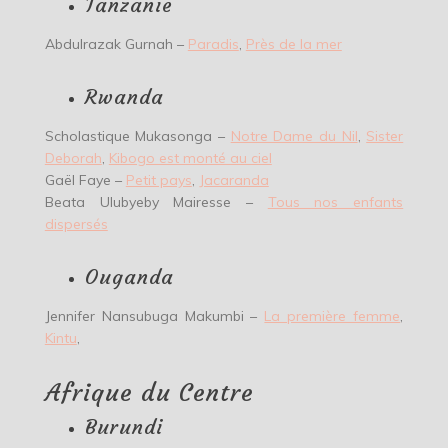
Tanzanie
Abdulrazak Gurnah –
Paradis
,
Près de la mer
Rwanda
Scholastique Mukasonga –
Notre Dame du Nil
,
Sister
Deborah
,
Kibogo est monté au ciel
Gaël Faye –
Petit pays
,
Jacaranda
Beata Ulubyeby Mairesse –
Tous nos enfants
dispersés
Ouganda
Jennifer Nansubuga Makumbi –
La première femme
,
Kintu
,
Afrique du Centre
Burundi