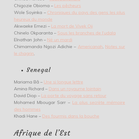
Chigozie Obioma –
Les pêcheurs
Wole Soyinka –
Chroniques du pays des gens les plus
heureux du monde
Akwaeke Emezi –
La mort de Vivek Oji
Chinelo Okparanta –
Sous les branches de l’udala
Elnathan John –
Né un mardi
Chimamanda Ngozi Adichie –
Americanah
,
Notes sur
le chagrin
,
Senegal
Mariama Bâ –
Une si longue lettre
Amina Richard –
Dans un royaume lointain
David Diop –
La porte du voyage sans retour
Mohamed Mbougar Sarr –
La plus secrète mémoire
des hommes
Khadi Hane –
Des fourmis dans la bouche
Afrique de l’Est