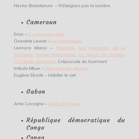
Nestor Bidadanure – N’éteignez pas la lumière
Cameroun
Ernis –
Comme une reine
Oswalde Lewat –
Les aquatiques
Leonora Miano –
Stardust
,
Les aventures de la
foufoune
,
Rouge impératrice
,
La saison de l’ombre
,
Ces âmes chagrines
, Crépuscule du tourment
Imbolo Mbue –
Voici venir les rêveurs
Eugène Ebodé – Habiller le ciel
Gabon
Anto Cocagne –
Goûts d’Afrique
République démocratique du
Congo
Congo