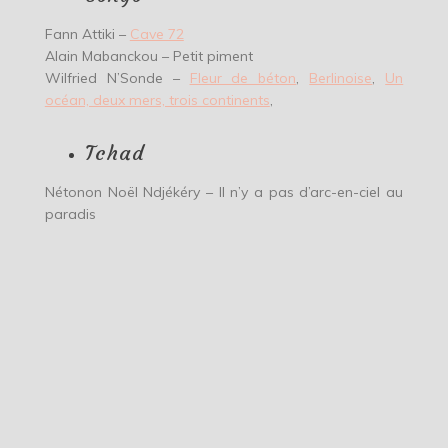
Fann Attiki –
Cave 72
Alain Mabanckou – Petit piment
Wilfried N’Sonde –
Fleur de béton
,
Berlinoise
,
Un
océan, deux mers, trois continents
,
Tchad
Nétonon Noël Ndjékéry – Il n’y a pas d’arc-en-ciel au
paradis