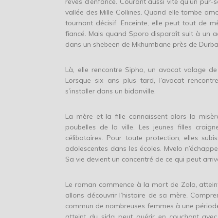
rêves d’enfance. Courant aussi vite qu’un pur-
vallée des Mille Collines. Quand elle tombe am
tournant décisif. Enceinte, elle peut tout de
fiancé. Mais quand Sporo disparaît suit à un ac
dans un shebeen de Mkhumbane près de Durba
Là, elle rencontre Sipho, un avocat volage de 
Lorsque six ans plus tard, l’avocat rencont
s’installer dans un bidonville.
La mère et la fille connaissent alors la misèr
poubelles de la ville. Les jeunes filles cra
célibataires. Pour toute protection, elles sub
adolescentes dans les écoles. Mvelo n’échappe 
Sa vie devient un concentré de ce qui peut arr
Le roman commence à la mort de Zola, atteinte 
allons découvrir l’histoire de sa mère. Compre
commun de nombreuses femmes à une période o
atteint du sida peut guérir en couchant avec