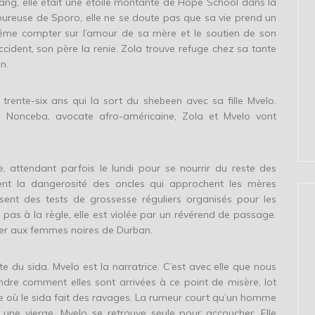
sang, elle était une étoile montante de Hope School dans la
oureuse de Sporo, elle ne se doute pas que sa vie prend un
 même compter sur l’amour de sa mère et le soutien de son
cident, son père la renie. Zola trouve refuge chez sa tante
n.
trente-six ans qui la sort du shebeen avec sa fille Mvelo.
re Nonceba, avocate afro-américaine, Zola et Mvelo vont
e, attendant parfois le lundi pour se nourrir du reste des
ignent la dangerosité des oncles qui approchent les mères
issent des tests de grossesse réguliers organisés pour les
pas à la règle, elle est violée par un révérend de passage.
iver aux femmes noires de Durban.
du sida. Mvelo est la narratrice. C’est avec elle que nous
ndre comment elles sont arrivées à ce point de misère, lot
ù le sida fait des ravages. La rumeur court qu’un homme
 une vierge. Mvelo se retrouve seule pour accoucher. Elle