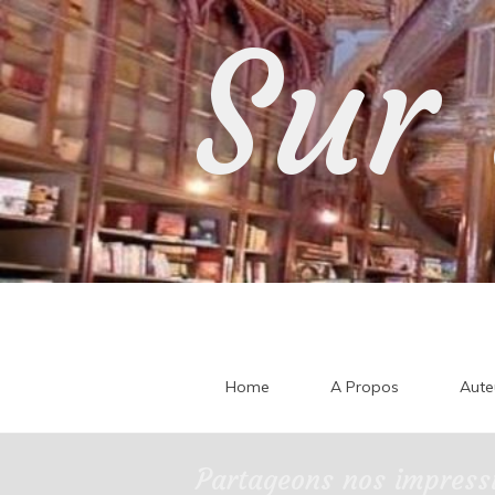
Skip
Sur 
to
content
Home
A Propos
Aute
Partageons nos impressi