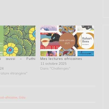
oi aussi – Futhi
Mes lectures africaines
a
11 octobre 2025
024
Dans "Challenges"
rature étrangère"
sud-africaine
,
Sida