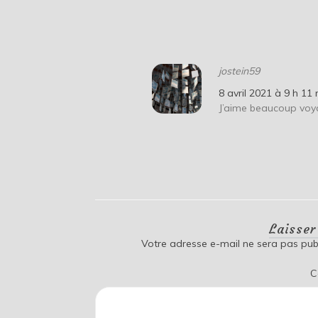
jostein59
8 avril 2021 à 9 h 11
J’aime beaucoup voya
Laisse
Votre adresse e-mail ne sera pas publ
C