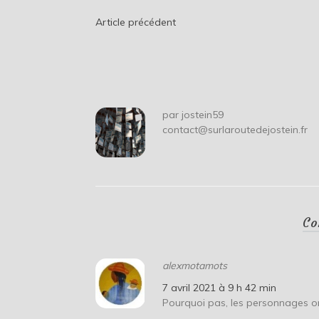
Navigation
Article précédent
de
l’article
par
jostein59
contact@surlaroutedejostein.fr
Co
alexmotamots
7 avril 2021 à 9 h 42 min
Pourquoi pas, les personnages ont