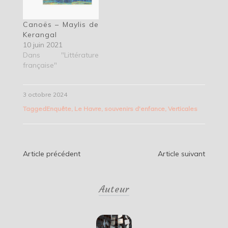
Canoës – Maylis de
Kerangal
10 juin 2021
Dans "Littérature
française"
3 octobre 2024
Tagged
Enquête
,
Le Havre
,
souvenirs d'enfance
,
Verticales
Navigation
Article précédent
Article suivant
de
Auteur
l’article