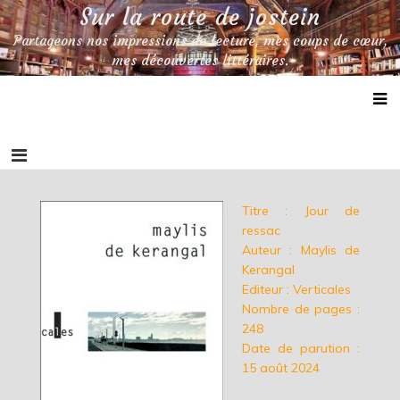
Skip
Sur la route de jostein
to
Partageons nos impressions de lecture, mes coups de cœur,
content
mes découvertes littéraires.
Titre : Jour de
ressac
Auteur : Maylis de
Kerangal
Editeur : Verticales
Nombre de pages :
248
Date de parution :
15 août 2024