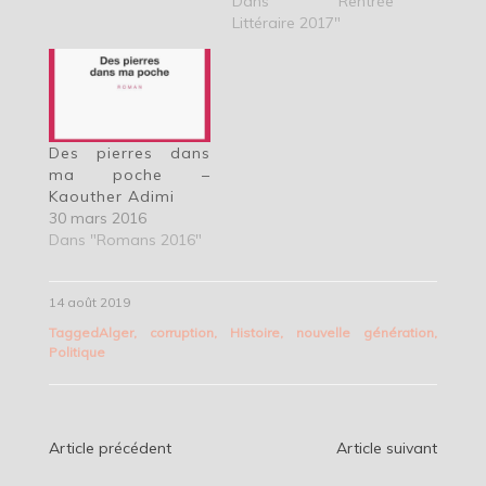
Dans "Rentrée
Littéraire 2017"
Des pierres dans
ma poche –
Kaouther Adimi
30 mars 2016
Dans "Romans 2016"
14 août 2019
Tagged
Alger
,
corruption
,
Histoire
,
nouvelle génération
,
Politique
Navigation
Article précédent
Article suivant