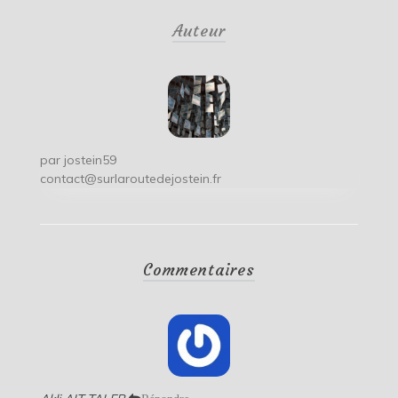
de
Auteur
l’article
par
jostein59
contact@surlaroutedejostein.fr
Commentaires