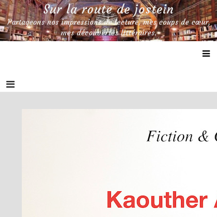
Skip
Sur la route de jostein
to
Partageons nos impressions de lecture, mes coups de cœur,
content
mes découvertes littéraires.