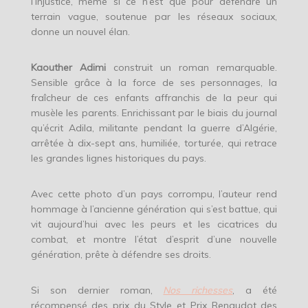
l’injustice, même si ce n’est que pour défendre un
terrain vague, soutenue par les réseaux sociaux,
donne un nouvel élan.
Kaouther Adimi
construit un roman remarquable.
Sensible grâce à la force de ses personnages, la
fraîcheur de ces enfants affranchis de la peur qui
musèle les parents. Enrichissant par le biais du journal
qu’écrit Adila, militante pendant la guerre d’Algérie,
arrêtée à dix-sept ans, humiliée, torturée, qui retrace
les grandes lignes historiques du pays.
Avec cette photo d’un pays corrompu, l’auteur rend
hommage à l’ancienne génération qui s’est battue, qui
vit aujourd’hui avec les peurs et les cicatrices du
combat, et montre l’état d’esprit d’une nouvelle
génération, prête à défendre ses droits.
Si son dernier roman,
Nos richesses
, a été
récompensé des prix du Style et Prix Renaudot des