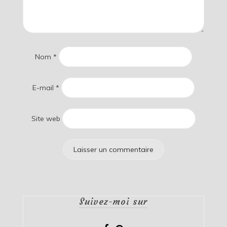
Nom
*
E-mail
*
Site web
Suivez-moi sur