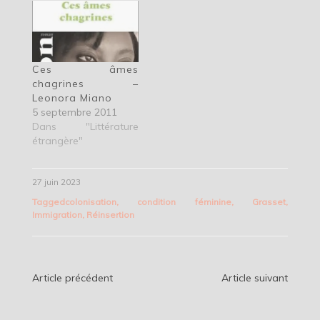
Ces âmes
chagrines –
Leonora Miano
5 septembre 2011
Dans "Littérature
étrangère"
27 juin 2023
Tagged
colonisation
,
condition féminine
,
Grasset
,
Immigration
,
Réinsertion
Navigation
Article précédent
Article suivant
de