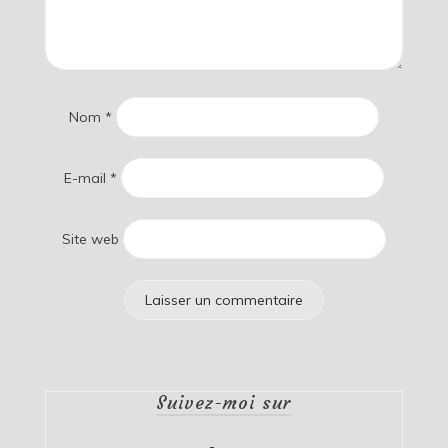
Nom
*
E-mail
*
Site web
Suivez-moi sur