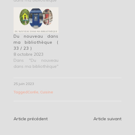
dans ma bibliothèque"
Du nouveau dans
ma bibliothèque (
33 / 23 )
8 octobre 2023
Dans "Du nouveau
dans ma bibliothèque"
25 juin 2023
Tagged
Corée
,
Cuisine
Navigation
Article précédent
Article suivant
de