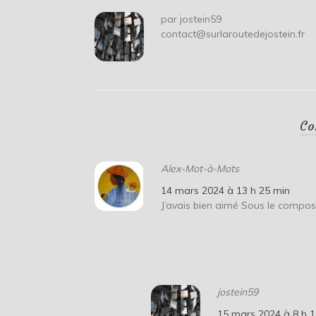
par
jostein59
contact@surlaroutedejostein.fr
Co
Alex-Mot-à-Mots
14 mars 2024 à 13 h 25 min
J’avais bien aimé Sous le compos
jostein59
15 mars 2024 à 8 h 