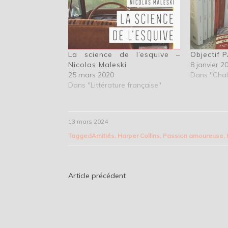
La science de l’esquive –
Objectif 
Nicolas Maleski
8 janvier 2
25 mars 2020
Dans "Chal
Dans "Littérature française"
13 mars 2024
Tagged
Amitiés
,
Harper Collins
,
Passion amoureuse
,
Navigation
Article précédent
de
l’article