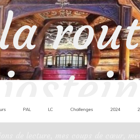
la rou
jostein
urs
PAL
LC
Challenges
2024
2
ons de lecture, mes coups de cœur, mes 