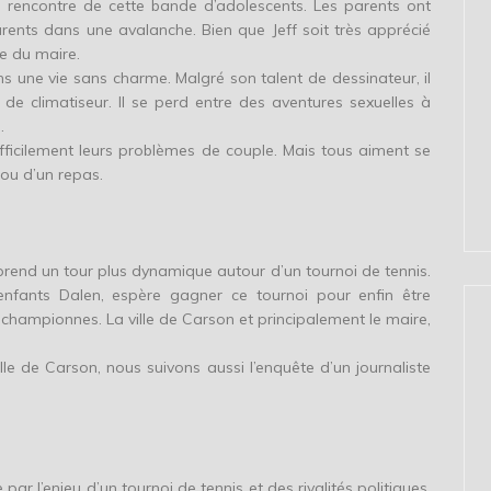
e rencontre de cette bande d’adolescents. Les parents ont
arents dans une avalanche. Bien que Jeff soit très apprécié
re du maire.
ans une vie sans charme. Malgré son talent de dessinateur, il
 de climatiseur. Il se perd entre des aventures sexuelles à
.
fficilement leurs problèmes de couple. Mais tous aiment se
 ou d’un repas.
prend un tour plus dynamique autour d’un tournoi de tennis.
 enfants Dalen, espère gagner ce tournoi pour enfin être
s championnes. La ville de Carson et principalement le maire,
lle de Carson, nous suivons aussi l’enquête d’un journaliste
par l’enjeu d’un tournoi de tennis et des rivalités politiques.