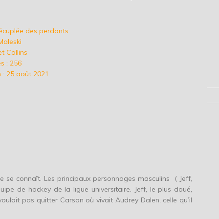
 décuplée des perdants
Maleski
et Collins
s : 256
 : 25 août 2021
de se connaît. Les principaux personnages masculins ( Jeff,
uipe de hockey de la ligue universitaire. Jeff, le plus doué,
 voulait pas quitter Carson où vivait Audrey Dalen, celle qu’il