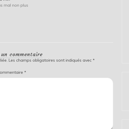
as mal non plus
r un commentaire
iée.
Les champs obligatoires sont indiqués avec
*
ommentaire
*