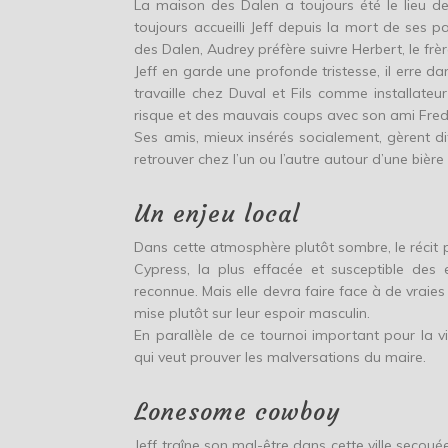
La maison des Dalen a toujours été le lieu d
toujours accueilli Jeff depuis la mort de ses p
des Dalen, Audrey préfère suivre Herbert, le frè
Jeff en garde une profonde tristesse, il erre d
travaille chez Duval et Fils comme installateur
risque et des mauvais coups avec son ami Fred
Ses amis, mieux insérés socialement, gèrent di
retrouver chez l’un ou l’autre autour d’une bière
Un enjeu local
Dans cette atmosphère plutôt sombre, le récit 
Cypress, la plus effacée et susceptible des
reconnue. Mais elle devra faire face à de vraie
mise plutôt sur leur espoir masculin.
En parallèle de ce tournoi important pour la vi
qui veut prouver les malversations du maire.
Lonesome cowboy
Jeff traîne son mal-être dans cette ville secouée 