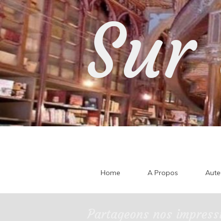
Skip
Sur 
to
content
Home
A Propos
Aute
Partageons nos impressi