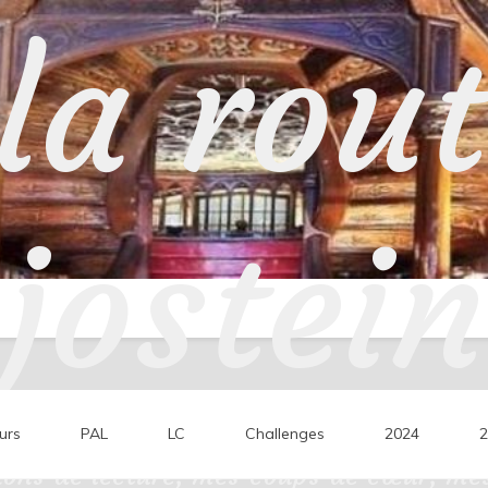
la rou
jostein
urs
PAL
LC
Challenges
2024
2
ons de lecture, mes coups de cœur, mes 