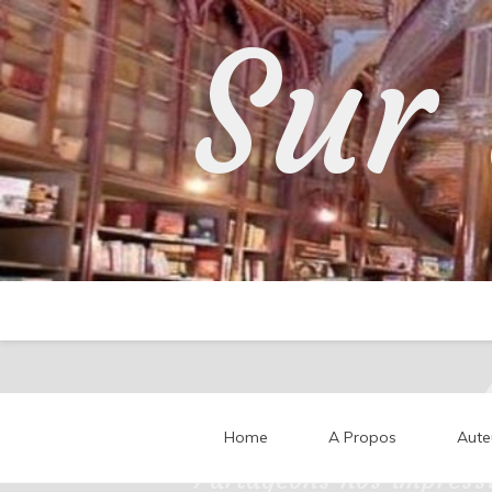
Skip
Sur 
to
content
Home
A Propos
Aute
Partageons nos impressi