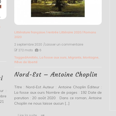
s
Littérature française
/
rentrée Littéraire 2020
/
Romans
2020
2 septembre 2020
/Laisser un commentaire
on
Nord-
272 mots
6
Est
Tagged
Amitiés
,
La fosse aux ours
,
Migrants
,
Montagne
,
–
Rêve de liberté
Antoine
Choplin
Nord-Est – Antoine Choplin
i
Titre : Nord-Est Auteur : Antoine Choplin Éditeur :
ur :
La fosse aux ours Nombre de pages : 192 Date de
mbre
parution : 20 août 2020 Dans ce roman, Antoine
2021
Choplin ne nous laisse aucun […]
Lire la suite