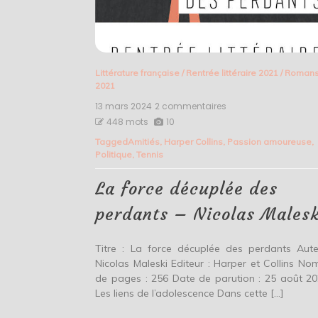
Littérature française
/
Rentrée littéraire 2021
/
Roman
2021
13 mars 2024
2 commentaires
sur
La
448 mots
10
force
Tagged
Amitiés
,
Harper Collins
,
Passion amoureuse
,
décuplée
Politique
,
Tennis
des
perdants
–
La force décuplée des
Nicolas
Maleski
perdants – Nicolas Malesk
Titre : La force décuplée des perdants Aute
Nicolas Maleski Editeur : Harper et Collins No
de pages : 256 Date de parution : 25 août 
Les liens de l’adolescence Dans cette […]