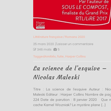
Littérature française
/
Romans 2020
25 mars 2020
/Laisser un commentaire
on
La
346 mots
5
science
Tagged
Amitiés
,
fuite
,
Harper Collins
de
l’esquive
–
La science de l’esquive –
Nicolas
Maleski
Nicolas Maleski
Titre : La science de l’esquive Auteur : Nic
Maleski Editeur : Harper Collins Nombre de pag
224 Date de parution : 8 janvier 2020 Que 
cache Kamel Wozniak? Le mystère plane […]