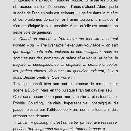
Vingt-cinq ans après, on retrouve Robbie, ruiné par les procès
et fracassé par les déceptions et l’abus d’alcool. Alors que le
succès de Fran en solo est éclatant, lui galère dans la misère
et les problèmes de santé. Si il aime toujours la musique, il
s’en est éloigné le plus possible. Alors qu’elle est pourtant sa
seule voie de guérison.
«
Quand on entend » You make me feel like a natural
woman » ou » The first time I ever saw your face », on sait
que malgré toute notre violence et notre vulgarité, nous ne
sommes pas des primates- et même si la vanité, la haine, la
fragilité, la concupiscence, la stupidité, la cruauté et toutes
les petites choses vicieuses du quotidien existent, il y a
aussi Bessie Smith et Cole Porter
. »
Trez qui connaît bien son ami lui propose de remonter sur
scène à Dublin. Mais en trio puisque Fran fait cavalier seul.
C’est sans aucun doute pour moi, la partie la plus touchante.
Robbie Goulding, irlandais hypersensible, nostalgique du
passé, blessé par l’attitude de Fran, son meilleur ami doit
affronter ses démons.
»
En fait, « goulding », c’est un verbe, ça veut dire ressasser
pendant trop longtemps sans jamais tourner la page
. »