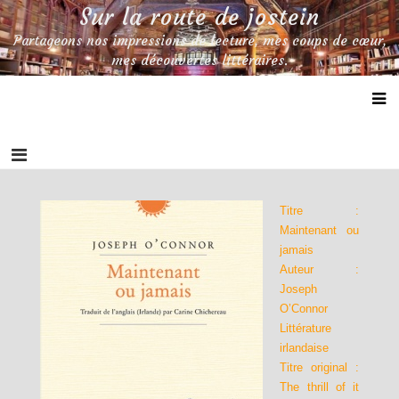
Skip
Sur la route de jostein
to
Partageons nos impressions de lecture, mes coups de cœur,
content
mes découvertes littéraires.
Titre :
Maintenant ou
jamais
Auteur :
Joseph
O’Connor
Littérature
irlandaise
Titre original :
The thrill of it