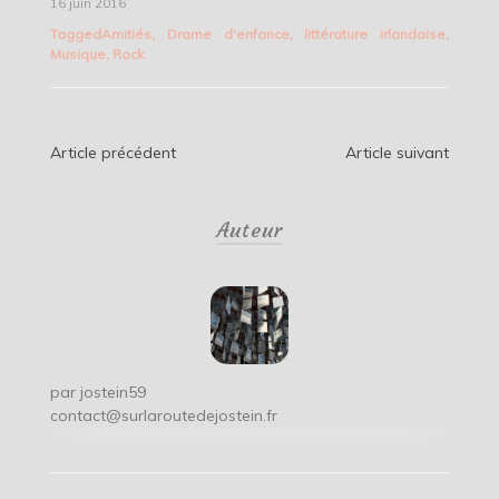
16 juin 2016
Tagged
Amitiés
,
Drame d'enfance
,
littérature irlandaise
,
Musique
,
Rock
Navigation
Article précédent
Article suivant
de
Auteur
l’article
par
jostein59
contact@surlaroutedejostein.fr