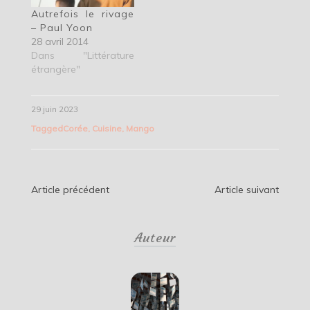
Autrefois le rivage
– Paul Yoon
28 avril 2014
Dans "Littérature
étrangère"
29 juin 2023
Tagged
Corée
,
Cuisine
,
Mango
Navigation
Article précédent
Article suivant
de
Auteur
l’article