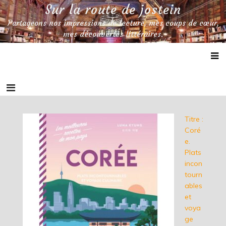
Skip
Sur la route de jostein
to
Partageons nos impressions de lecture, mes coups de cœur,
content
mes découvertes littéraires.
Titre :
Coré
e.
Plats
incon
tourn
ables
et
voya
ge