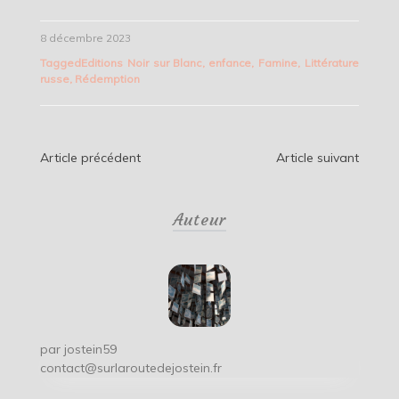
8 décembre 2023
Tagged
Editions Noir sur Blanc
,
enfance
,
Famine
,
Littérature
russe
,
Rédemption
Navigation
Article précédent
Article suivant
de
Auteur
l’article
par
jostein59
contact@surlaroutedejostein.fr