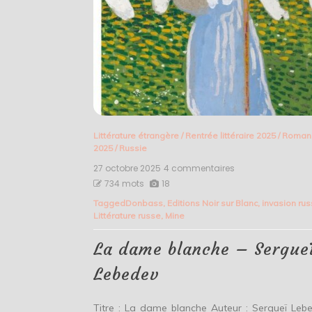
Littérature étrangère
/
Rentrée littéraire 2025
/
Roman
2025
/
Russie
27 octobre 2025
4 commentaires
sur
La
734 mots
18
dame
Tagged
Donbass
,
Editions Noir sur Blanc
,
invasion ru
blanche
Littérature russe
,
Mine
–
Sergueï
Lebedev
La dame blanche – Sergue
Lebedev
Titre : La dame blanche Auteur : Sergueï Leb