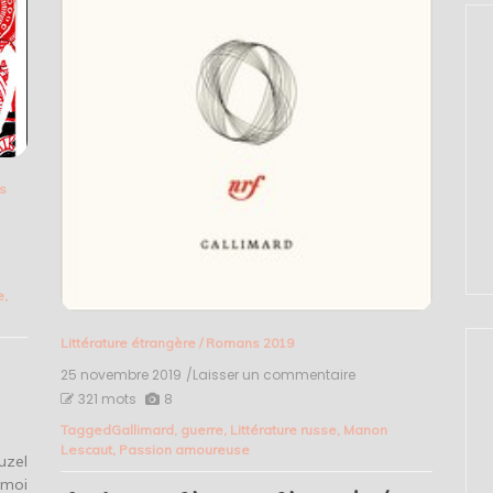
s
e
,
Littérature étrangère
/
Romans 2019
25 novembre 2019
/Laisser un commentaire
on
La
321 mots
8
jeune
Tagged
Gallimard
,
guerre
,
Littérature russe
,
Manon
Vera
Lescaut
,
Passion amoureuse
–
uzel
Vsevolod
 moi