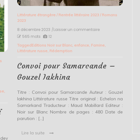
Littérature étrangère
/
Rentrée littéraire 2023
/
Romans
2023
8 décembre 2023
/Laisser un commentaire
on
Convoi
565 mots
12
pour
Tagged
Editions Noir sur Blanc
,
enfance
,
Famine
,
Samarcande
Littérature russe
,
Rédemption
–
Gouzel
s
Iakhina
Convoi pour Samarcande –
Gouzel Iakhina
sse
,
Titre : Convoi pour Samarcande Auteur : Gouzel
Iakhina Littérature russe Titre original : Echelon na
Samarkand Traducteur : Maud Mabillard Editeur :
ï
Noir sur Blanc Nombre de pages : 480 Date de
parution : […]
Lire la suite
edev