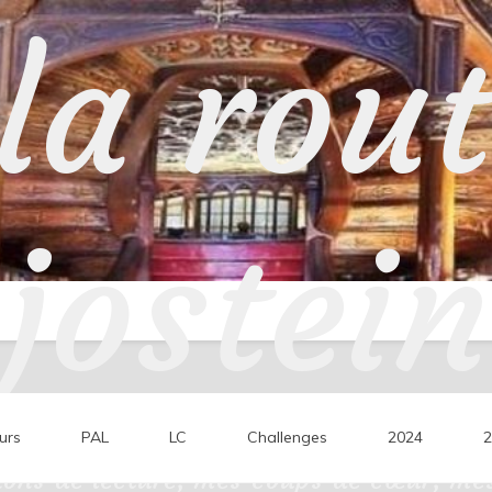
la rou
jostein
urs
PAL
LC
Challenges
2024
2
ons de lecture, mes coups de cœur, mes 