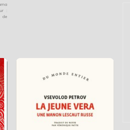
dama
ur :
e de