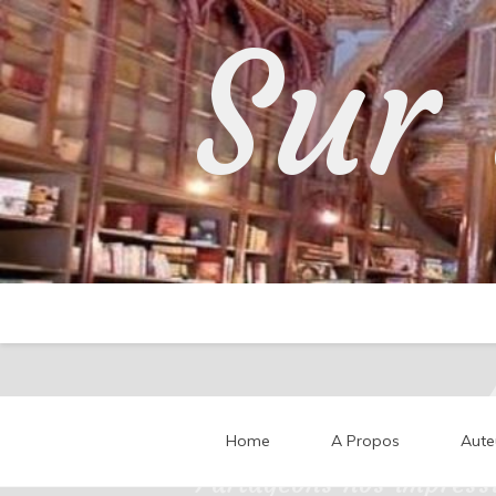
Skip
Sur 
to
content
Home
A Propos
Aute
Partageons nos impressi