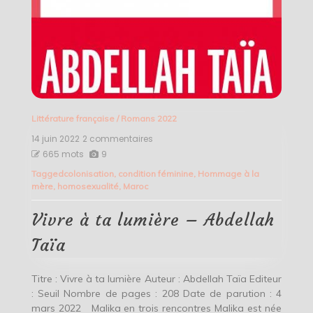
Littérature française
/
Romans 2022
14 juin 2022
2 commentaires
sur
Vivre
665 mots
9
à
Tagged
colonisation
,
condition féminine
,
Hommage à la
ta
mère
,
homosexualité
,
Maroc
lumière
–
Abdellah
Vivre à ta lumière – Abdellah
Taïa
Taïa
Titre : Vivre à ta lumière Auteur : Abdellah Taïa Editeur
: Seuil Nombre de pages : 208 Date de parution : 4
mars 2022 Malika en trois rencontres Malika est née