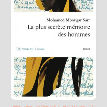
Littérature étrangère
/
Rentrée littéraire 2021
/
Romans 2021
/