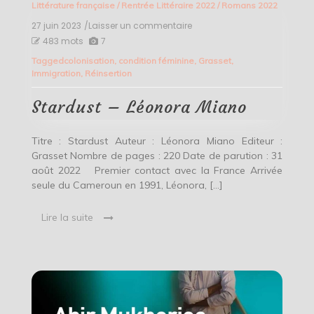
Littérature française
/
Rentrée Littéraire 2022
/
Romans 2022
27 juin 2023
/Laisser un commentaire
on
Stardust
483 mots
7
–
Tagged
colonisation
,
condition féminine
,
Grasset
,
Léonora
Immigration
,
Réinsertion
Miano
Stardust – Léonora Miano
Titre : Stardust Auteur : Léonora Miano Editeur :
Grasset Nombre de pages : 220 Date de parution : 31
août 2022 Premier contact avec la France Arrivée
seule du Cameroun en 1991, Léonora, […]
Lire la suite