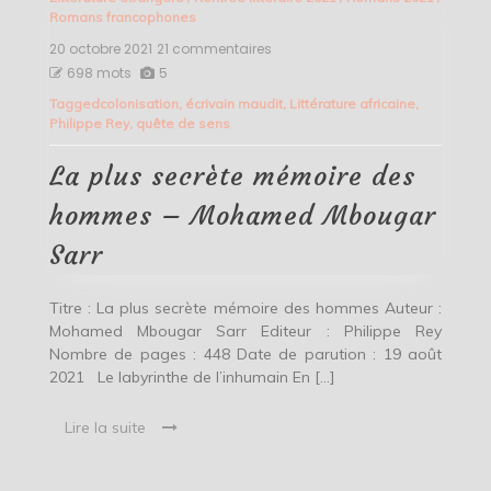
Romans francophones
20 octobre 2021
21 commentaires
sur
La
698 mots
5
plus
Tagged
colonisation
,
écrivain maudit
,
Littérature africaine
,
secrète
Philippe Rey
,
quête de sens
mémoire
des
hommes
La plus secrète mémoire des
–
Mohamed
hommes – Mohamed Mbougar
Mbougar
Sarr
Sarr
Titre : La plus secrète mémoire des hommes Auteur :
Mohamed Mbougar Sarr Editeur : Philippe Rey
Nombre de pages : 448 Date de parution : 19 août
2021 Le labyrinthe de l’inhumain En […]
Lire la suite