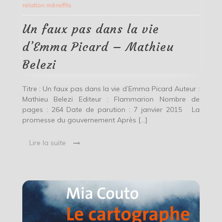
relation mère/fils
dans
la
vie
Un faux pas dans la vie
d’Emma
Picard
d’Emma Picard – Mathieu
–
Mathieu
Belezi
Belezi
Titre : Un faux pas dans la vie d’Emma Picard Auteur :
Mathieu Belezi Editeur : Flammarion Nombre de
pages : 264 Date de parution : 7 janvier 2015 La
promesse du gouvernement Après […]
Lire la suite