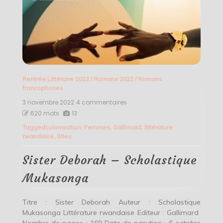
Rentrée Littéraire 2022
/
Romans 2022
/
Romans
francophones
3 novembre 2022
4 commentaires
sur
Sister
620 mots
13
Deborah
Tagged
colonisation
,
Femmes
,
Gallimard
,
littérature
–
rwandaise
,
Rites
Scholastique
Mukasonga
Sister Deborah – Scholastique
Mukasonga
Titre : Sister Deborah Auteur : Scholastique
Mukasonga Littérature rwandaise Editeur : Gallimard