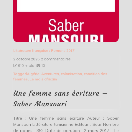
Littérature française
/
Romans 2017
2 octobre 2025
2 commentaires
sur
Une
610 mots
10
femme
Tagged
Algérie
,
Aventures
,
colonisation
,
condition des
sans
femmes
,
Le mois africain
écriture
–
Saber
Une femme sans écriture –
Mansouri
Saber Mansouri
Titre : Une femme sans écriture Auteur : Saber
Mansouri Littérature tunisienne Editeur : Seuil Nombre
de pages : 352 Date de parution : 2 mars 2017 Le