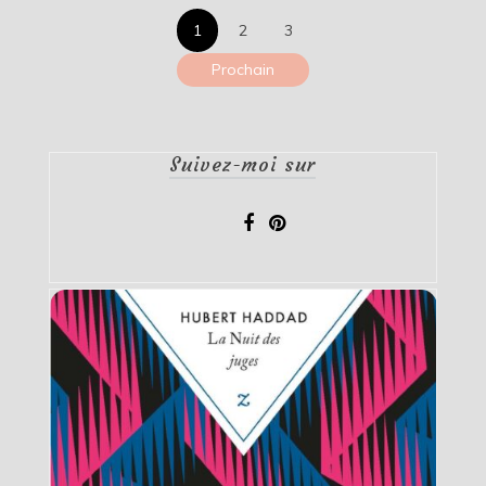
Pagination
1
2
3
des
Prochain
publications
Suivez-moi sur