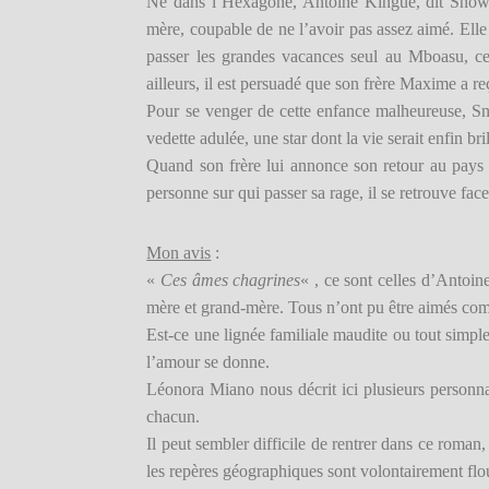
Né dans l’Hexagone, Antoine Kingué, dit Snow, n
mère, coupable de ne l’avoir pas assez aimé. Elle 
passer les grandes vacances seul au Mboasu, ce 
ailleurs, il est persuadé que son frère Maxime a re
Pour se venger de cette enfance malheureuse, Sno
vedette adulée, une star dont la vie serait
enfin bril
Quand son frère lui annonce son retour au pays 
personne sur qui passer sa rage, il se retrouve f
Mon avis
:
«
Ces âmes chagrines
« , ce sont celles d’Antoin
mère et grand-mère. Tous n’ont pu être aimés comm
Est-ce une lignée familiale maudite ou tout simpl
l’amour se donne.
Léonora Miano nous décrit ici plusieurs personn
chacun.
Il peut sembler difficile de rentrer dans ce roman,
les repères géographiques sont volontairement flo