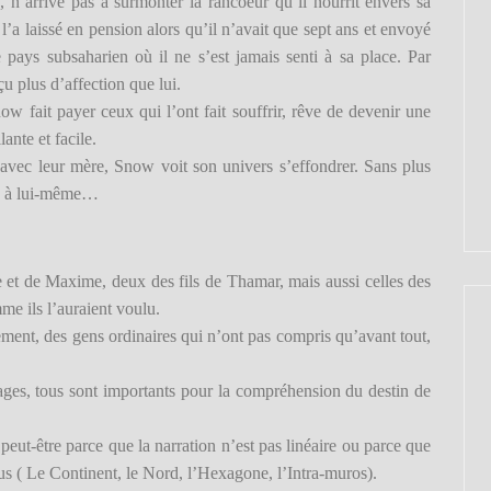
’arrive pas à surmonter la rancoeur qu’il nourrit envers sa
l’a laissé en pension alors qu’il n’avait que sept ans et envoyé
pays subsaharien où il ne s’est jamais senti à sa place. Par
çu plus d’affection que lui.
w fait payer ceux qui l’ont fait souffrir, rêve de devenir une
lante et facile.
avec leur mère, Snow voit son univers s’effondrer. Sans plus
ace à lui-même…
e et de Maxime, deux des fils de Thamar, mais aussi celles des
e ils l’auraient voulu.
ement, des gens ordinaires qui n’ont pas compris qu’avant tout,
ages, tous sont importants pour la compréhension du destin de
 peut-être parce que la narration n’est pas linéaire ou parce que
us ( Le Continent, le Nord, l’Hexagone, l’Intra-muros).