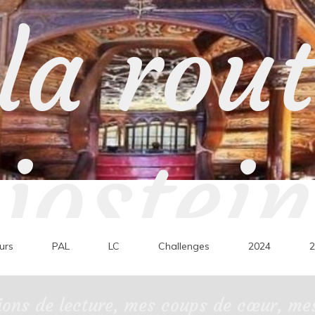
la rou
jostein
urs
PAL
LC
Challenges
2024
2
ons de lecture, mes coups de cœur, mes 