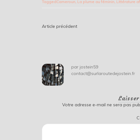
Tagged
Cameroun
,
La plume au féminin
,
Littérature a
Navigation
Article précédent
de
l’article
par
jostein59
contact@surlaroutedejostein.fr
Laisse
Votre adresse e-mail ne sera pas publ
C