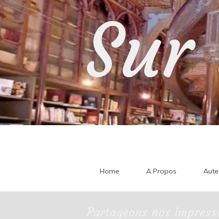
Skip
Sur 
to
content
Home
A Propos
Aute
Partageons nos impressi