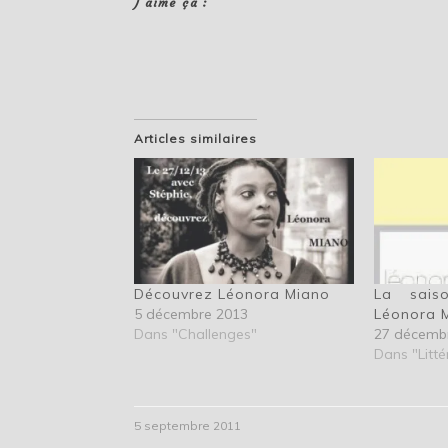
J’aime ça :
Articles similaires
Découvrez Léonora Miano
La sais
5 décembre 2013
Léonora 
Dans "Challenges"
27 décemb
Dans "Litté
5 septembre 2011