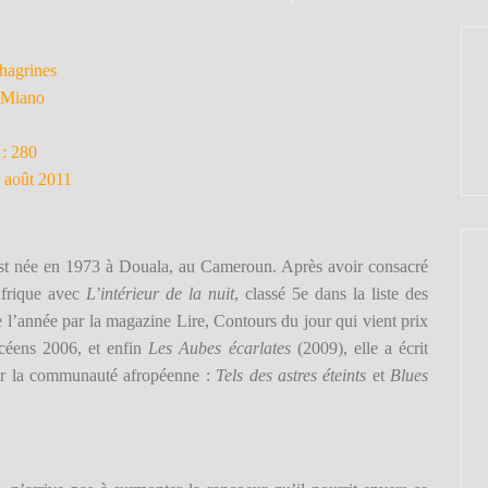
chagrines
 Miano
: 280
: août 2011
t née en 1973 à Douala, au Cameroun. Après avoir consacré
Afrique avec
L’intérieur de la nuit
, classé 5e dans la liste des
e l’année par la magazine Lire, Contours du jour qui vient prix
céens 2006, et enfin
Les Aubes écarlates
(2009), elle a
écrit
ur la communauté afropéenne :
Tels des astres éteints
et
Blues