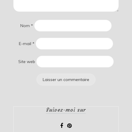
Nom
*
E-mail
*
Site web
Suivez-moi sur