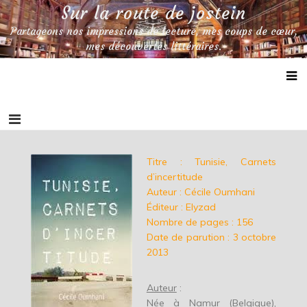
Skip
Sur la route de jostein
to
Partageons nos impressions de lecture, mes coups de cœur,
content
mes découvertes littéraires.
Titre : Tunisie, Carnets
d’incertitude
Auteur : Cécile Oumhani
Éditeur : Elyzad
Nombre de pages : 156
Date de parution : 3 octobre
2013
Auteur
:
Née à Namur (Belgique),