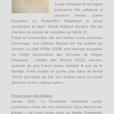
Cécile Oumhani vit en région
parisienne. Elle collabore à
plusieurs revues, parmi
lesquelles
La Traductière
,
Babelmed
, la revue
américaine en ligne
Words Without Borders
. Elle est
membre du comité de rédaction de
Siècle 21
.
Poète et romancière, elle est l’auteur d’une douzaine
d’ouvrages. Aux éditions Elyzad ont été publiés les
romans
Le café d’Yllka
(2009), prix littéraire européen
de l’Adelf (Association des Écrivains de langue
française) ;
L’atelier des Strésor
(2012), mention
spéciale du prix franco-indien Gitanjali & prix de la
Bastide. A été réédité en poche
Une odeur de henné
(2012), prix Grain de Sel. Son écriture aime à investir
des lieux et des cultures autres.
Présentation de l’éditeur
:
Janvier 2011. La Révolution tunisienne surgit,
inattendue. Onde de choc intérieure. Dans des formes
brèves, « car nous vivons dans un temps fragmenté,