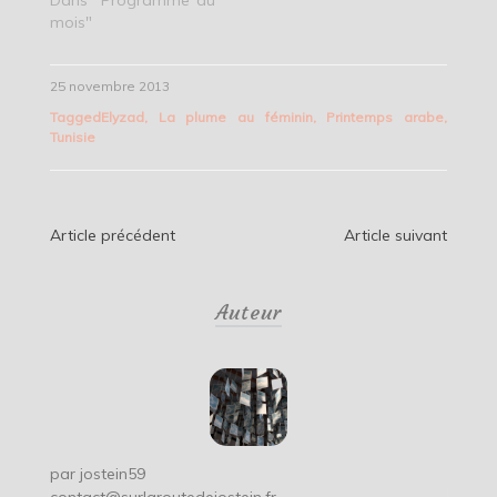
mois"
25 novembre 2013
Tagged
Elyzad
,
La plume au féminin
,
Printemps arabe
,
Tunisie
Navigation
Article précédent
Article suivant
de
Auteur
l’article
par
jostein59
contact@surlaroutedejostein.fr