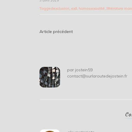
3 avril 2019
Tagged
exclusion
,
exil
,
homosexualité
,
littérature ma
Navigation
Article précédent
de
l’article
par
jostein59
contact@surlaroutedejostein.fr
Co