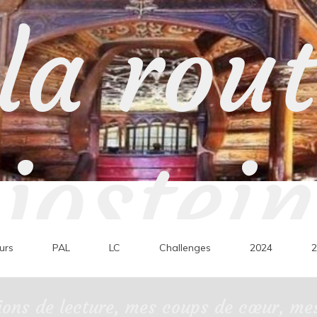
la rou
jostein
urs
PAL
LC
Challenges
2024
2
ons de lecture, mes coups de cœur, mes 