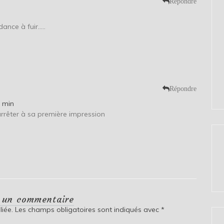
Répondre
dance à fuir…..
Répondre
0 min
’arrêter à sa première impression
r un commentaire
iée.
Les champs obligatoires sont indiqués avec
*