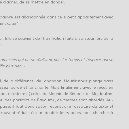
é d’aimer, de se mettre en danger.
et pauvre est abandonnée dans ce si petit appartement avec
une exclue?
. Elle se souvient de l’humiliation faite à sa sœur lors de la
e.
promesses qui ne se réalisent pas. Le temps et l’espace qui se
fie plus rien
. »
l, de la différence, de l’abandon, Mounir nous plonge dans
assez lourde et lancinante. Mais finalement avec le recul, en
t d’histoires ( celles de Mounir, de Simone, de Majdouline,
ou des portraits de Fayoum) , de thèmes sont abordés. Au-
é, il faut donc savoir reconstruire l’ossature du texte et
trouvent réduits à leur identité, leurs actes sans chercher à