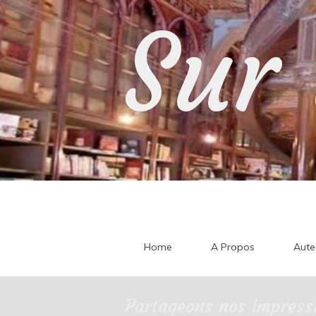
Skip
Sur 
to
content
Home
A Propos
Aute
Partageons nos impressi