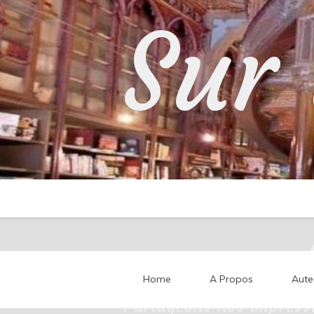
Skip
Sur 
to
content
Home
A Propos
Aute
Partageons nos impressi