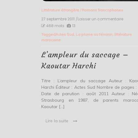
Littérature étrangère
/
Romans francophones
27 septembre 2011
/Laisser un commentaire
on
L’ample
468 mots
13
du
Tagged
Actes Sud
,
La plume au féminin
,
littérature
sacca
marocaine
–
Kaouta
Harchi
L’ampleur du saccage –
Kaoutar Harchi
Titre : L’ampleur du saccage Auteur : Kao
Harchi Éditeur : Actes Sud Nombre de pages :
Date de parution : août 2011 Auteur : N
Strasbourg en 1987, de parents maroca
Kaoutar […]
Lire la suite