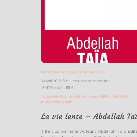
Littérature française
/
Romans 2019
3 avril 2019
/Laisser un commentaire
on
La
475 mots
6
vie
Tagged
exclusion
,
exil
,
homosexualité
,
littérature
lente
marocaine
,
Seuil
–
Abdellah
Taïa
La vie lente – Abdellah Ta
Titre : La vie lente Auteur : Abdellah Taïa Édite