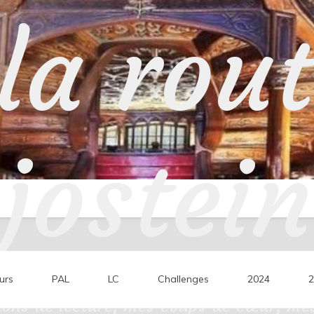
la rou
jostein
urs
PAL
LC
Challenges
2024
2
ons de lecture, mes coups de cœur, mes 