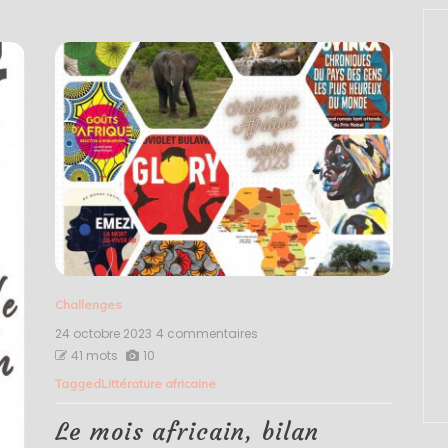
Challenges
24 octobre 2023
4 commentaires
sur
Le
41 mots
10
mois
Tagged
Littérature africaine
africain,
bilan
semaine
Le mois africain, bilan
3