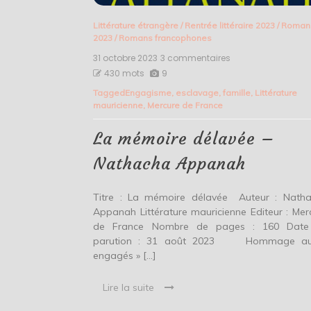
Littérature étrangère
/
Rentrée littéraire 2023
/
Roman
2023
/
Romans francophones
31 octobre 2023
3 commentaires
sur
La
430 mots
9
mémoire
Tagged
Engagisme
,
esclavage
,
famille
,
Littérature
délavée
mauricienne
,
Mercure de France
–
Nathacha
Appanah
La mémoire délavée –
Nathacha Appanah
Titre : La mémoire délavée Auteur : Nath
Appanah Littérature mauricienne Editeur : Mer
de France Nombre de pages : 160 Date
parution : 31 août 2023 Hommage au
engagés » […]
Lire la suite