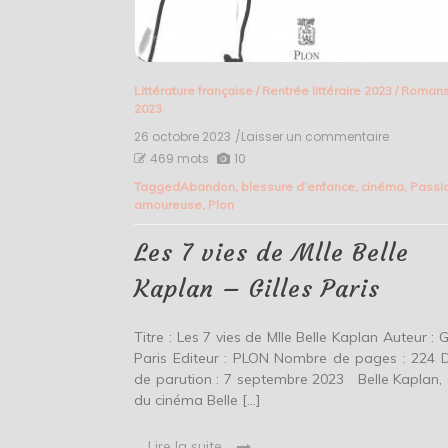
Littérature française
/
Rentrée littéraire 2023
/
Roman
2023
26 octobre 2023
/Laisser un commentaire
on
Les
469 mots
10
7
Tagged
Abandon
,
blessure d’enfance
,
cinéma
,
Passi
vies
amoureuse
,
Plon
de
Mlle
Belle
Les 7 vies de Mlle Belle
Kaplan
–
Kaplan – Gilles Paris
Gilles
Paris
Titre : Les 7 vies de Mlle Belle Kaplan Auteur : G
Paris Editeur : PLON Nombre de pages : 224 
de parution : 7 septembre 2023 Belle Kaplan, 
du cinéma Belle […]
Lire la suite