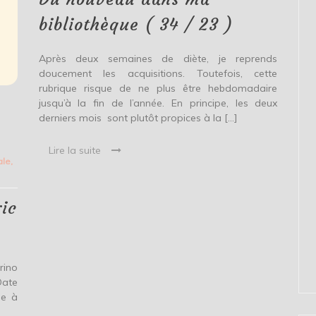
bibliothèque
(
bibliothèque ( 34 / 23 )
34
/
23
Après deux semaines de diète, je reprends
)
doucement les acquisitions. Toutefois, cette
rubrique risque de ne plus être hebdomadaire
jusqu’à la fin de l’année. En principe, les deux
derniers mois sont plutôt propices à la […]
Lire la suite
ale
,
ic
rino
Date
le à