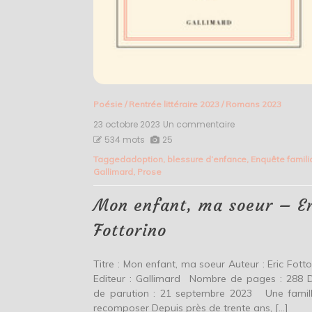
Poésie
/
Rentrée littéraire 2023
/
Romans 2023
23 octobre 2023
Un commentaire
sur
Mon
534 mots
25
enfant,
Tagged
adoption
,
blessure d’enfance
,
Enquête famili
ma
Gallimard
,
Prose
soeur
–
Eric
Mon enfant, ma soeur – Er
Fottorino
Fottorino
Titre : Mon enfant, ma soeur Auteur : Eric Fotto
Editeur : Gallimard Nombre de pages : 288 
de parution : 21 septembre 2023 Une famil
recomposer Depuis près de trente ans, […]