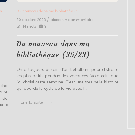
s
Du nouveau dans ma bibliothèque
30 octobre 2023
/Laisser un commentaire
on
Du
114 mots
3
nouveau
dans
ma
Du nouveau dans ma
bibliothèque
(35/23)
bibliothèque (35/23)
On a toujours besoin d’un bel album pour distraire
les plus petits pendant les vacances. Voici celui que
j’ai choisi cette semaine. C’est une très belle histoire
acha
qui aborde le cycle de la vie avec […]
cure
 de
Lire la suite
x «