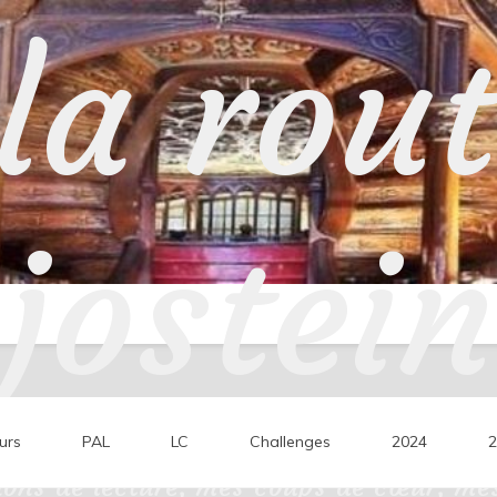
la rou
jostein
urs
PAL
LC
Challenges
2024
2
ons de lecture, mes coups de cœur, mes 