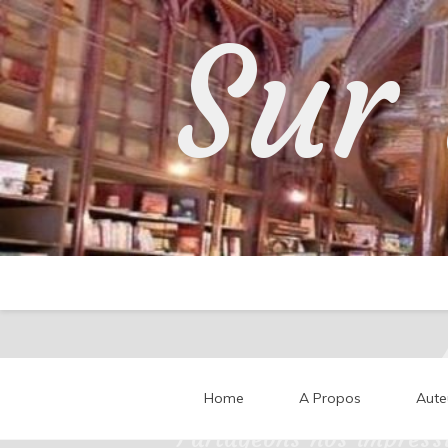
Skip
Sur 
to
content
Home
A Propos
Aute
Partageons nos impressi