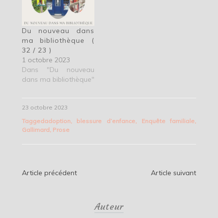
Du nouveau dans
ma bibliothèque (
32 / 23 )
1 octobre 2023
Dans "Du nouveau
dans ma bibliothèque"
23 octobre 2023
Tagged
adoption
,
blessure d’enfance
,
Enquête familiale
,
Gallimard
,
Prose
Navigation
Article précédent
Article suivant
de
Auteur
l’article