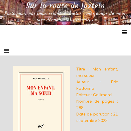
Skip
Sur la route de jostein
to
Partageons nos impressions de lecture, mes coups de cœur,
content
mes découvertes littéraires.
Titre : Mon enfant,
ma soeur
Auteur : Eric
Fottorino
Editeur : Gallimard
Nombre de pages :
288
Date de parution : 21
septembre 2023