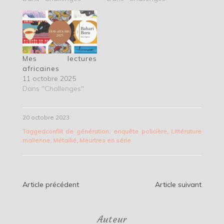
Mes lectures
africaines
11 octobre 2025
Dans "Challenges"
20 octobre 2023
Tagged
conflit de génération
,
enquête policière
,
Littérature
malienne
,
Métailié
,
Meurtres en série
Navigation
Article précédent
Article suivant
de
Auteur