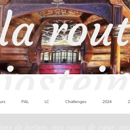
la rou
jostein
urs
PAL
LC
Challenges
2024
2
ons de lecture, mes coups de cœur, mes 