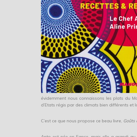
évidemment nous connaissons les plats du Ma
d’Etats régis par des climats bien différents et 
C’est ce que nous propose ce beau livre,
Goûts d
Anto est née en Fance, mais elle a grandi au G