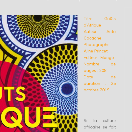
Titre : Goûts
d’Afrique
Auteur : Anto
Cocagne
Photographe :
Aline Princet
Editeur : Mango
Nombre de
pages : 208
Date de
parution : 25
octobre 2019
Si la culture
africaine se fait