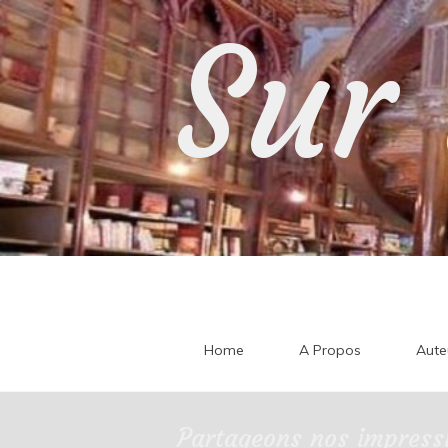
Skip
Sur 
to
content
Home
A Propos
Aute
Partageons nos impressi