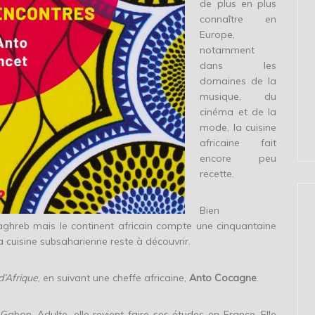
de plus en plus
connaître en
Europe,
notamment
dans les
domaines de la
musique, du
cinéma et de la
mode, la cuisine
africaine fait
encore peu
recette.
Bien
ghreb mais le continent africain compte une cinquantaine
la cuisine subsaharienne reste à découvrir.
’Afrique
, en suivant une cheffe africaine,
Anto Cocagne
.
abon. Adulte, elle revient faire ses études en France. Elle