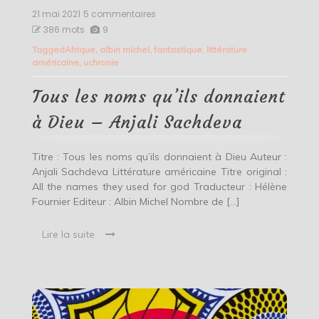
21 mai 2021
5 commentaires
sur
Tous
386 mots
9
les
Tagged
Afrique
,
albin michel
,
fantastique
,
littérature
noms
américaine
,
uchronie
qu’ils
donnaient
à
Tous les noms qu’ils donnaient
Dieu
–
à Dieu – Anjali Sachdeva
Anjali
Sachdeva
Titre : Tous les noms qu’ils donnaient à Dieu Auteur :
Anjali Sachdeva Littérature américaine Titre original :
All the names they used for god Traducteur : Hélène
Fournier Editeur : Albin Michel Nombre de […]
Lire la suite