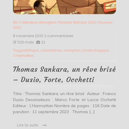
BD
/
Littérature étrangère
/
Rentrée littéraire 2023
/
Romans
2023
8 novembre 2023
2 commentaires
sur
Thomas
523 mots
22
Sankara,
Tagged
Afrique
,
colonialisme
,
corruption
,
Destin tragique
,
un
L’Harmattan
rêve
brisé
–
Thomas Sankara, un rêve brisé
Dusio,
Forte,
– Dusio, Forte, Occhetti
Occhetti
Titre : Thomas Sankara, un rêve brisé Auteur : Franco
Dusio Dessinateurs : Marco Forte et Lucca Occhetti
Editeur : L’Harmattan Nombre de pages : 116 Date de
parution : 11 septembre 2023 Thomas […]
Lire la suite