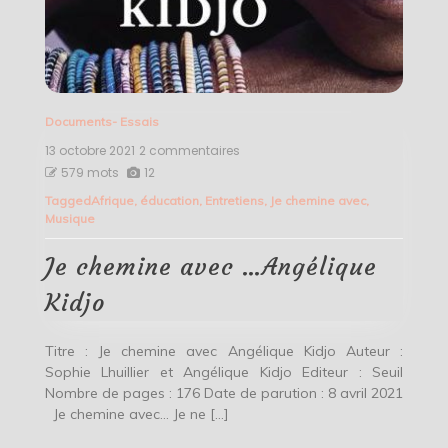
Documents- Essais
13 octobre 2021
2 commentaires
sur
Je
579 mots
12
chemine
Tagged
Afrique
,
éducation
,
Entretiens
,
Je chemine avec
,
avec
Musique
…
Angélique
Kidjo
Je chemine avec …Angélique
Kidjo
Titre : Je chemine avec Angélique Kidjo Auteur :
Sophie Lhuillier et Angélique Kidjo Editeur : Seuil
Nombre de pages : 176 Date de parution : 8 avril 2021
Je chemine avec… Je ne […]