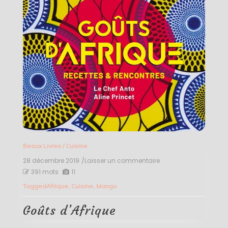
Beaux Livres
/
Cuisine
28 décembre 2019
/Laisser un commentaire
on
Goûts
391 mots
11
d’Afrique
Tagged
Afrique
,
Cuisine
,
Mango
Goûts d’Afrique