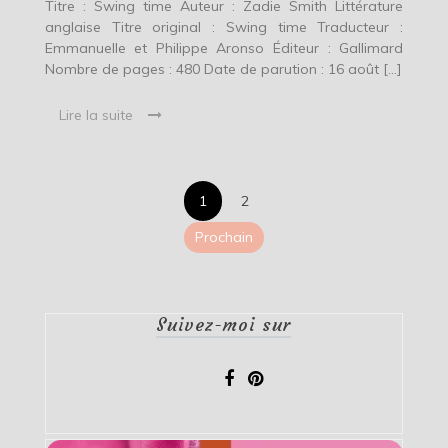
Titre : Swing time Auteur : Zadie Smith Littérature
anglaise Titre original : Swing time Traducteur :
Emmanuelle et Philippe Aronso Éditeur : Gallimard
Nombre de pages : 480 Date de parution : 16 août […]
Lire la suite
Pagination
1
2
des
Prochain
publications
Suivez-moi sur