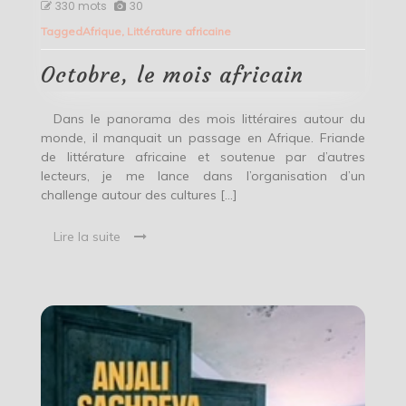
Octobre,
330 mots
30
le
Tagged
Afrique
,
Littérature africaine
mois
africain
Octobre, le mois africain
Dans le panorama des mois littéraires autour du
monde, il manquait un passage en Afrique. Friande
de littérature africaine et soutenue par d’autres
lecteurs, je me lance dans l’organisation d’un
challenge autour des cultures […]
Lire la suite