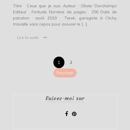
Titre : Ceux que je suis Auteur : Olivier Dorchamps
Editeur : Finitude Nombre de pages : 256 Date de
parution : août 2019 Tarek, garagiste à Clichy,
travaille sans repos pour assurer le […]
Lire la suite
Pagination
1
2
des
Prochain
publications
Suivez-moi sur