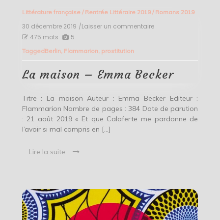
Littérature française
/
Rentrée Littéraire 2019
/
Romans 2019
30 décembre 2019
/Laisser un commentaire
on
La
475 mots
5
maison
Tagged
Berlin
,
Flammarion
,
prostitution
–
Emma
Becker
La maison – Emma Becker
Titre : La maison Auteur : Emma Becker Editeur :
Flammarion Nombre de pages : 384 Date de parution
: 21 août 2019 « Et que Calaferte me pardonne de
l’avoir si mal compris en […]
Lire la suite