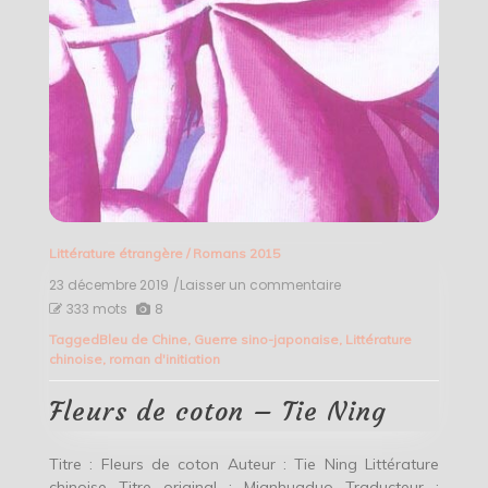
Littérature étrangère
/
Romans 2015
23 décembre 2019
/Laisser un commentaire
on
Fleurs
333 mots
8
de
Tagged
Bleu de Chine
,
Guerre sino-japonaise
,
Littérature
coton
chinoise
,
roman d'initiation
–
Tie
Ning
Fleurs de coton – Tie Ning
Titre : Fleurs de coton Auteur : Tie Ning Littérature
chinoise Titre original : Mianhuaduo Traducteur :