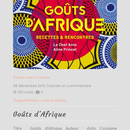
Beaux Livres
/
Cuisine
28 décembre 2019
/Laisser un commentaire
on
Goûts
391 mots
11
d’Afrique
Tagged
Afrique
,
Cuisine
,
Mango
Goûts d’Afrique
Titre : Goûts d’Afrique Auteur : Anto Cocagne