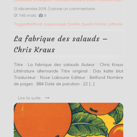
12 décembre 2019
/Laisser un commentaire
on
La
746 mots
9
fabrique
Tagged
Belfond
,
espionnage
,
famille
,
Guerre froide
,
Lettonie
des
salauds
–
La fabrique des salauds –
Chris
Kraus
Chris Kraus
Titre : La fabrique des salauds Auteur : Chris Kraus
Littérature allemande Titre original : Das kalte blut
Traducteur : Rose Labourie Editeur : Belfond Nombre
de pages : 884 Date de parution : 22 […]
Lire la suite