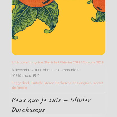
Littérature française
/
Rentrée Littéraire 2019
/
Romans 2019
6 décembre 2019
/Laisser un commentaire
on
Ceux
362 mots
5
que
Tagged
exil
,
Finitude
,
Maroc
,
Recherche des origines
,
secret
je
de famille
suis
–
Olivier
Ceux que je suis – Olivier
Dorchamps
Dorchamps