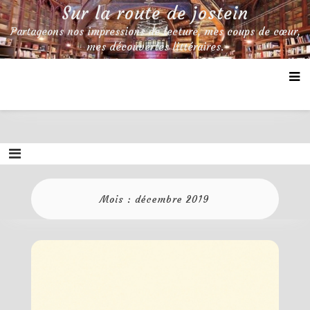
Skip
Sur la route de jostein
to
Partageons nos impressions de lecture, mes coups de cœur,
content
mes découvertes littéraires.
Mois :
décembre 2019