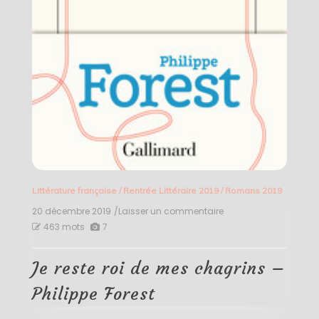
Littérature française
/
Rentrée Littéraire 2019
/
Romans 2019
20 décembre 2019
/Laisser un commentaire
on
Je
463 mots
7
reste
roi
de
Je reste roi de mes chagrins –
mes
chagrins
Philippe Forest
–
Philippe